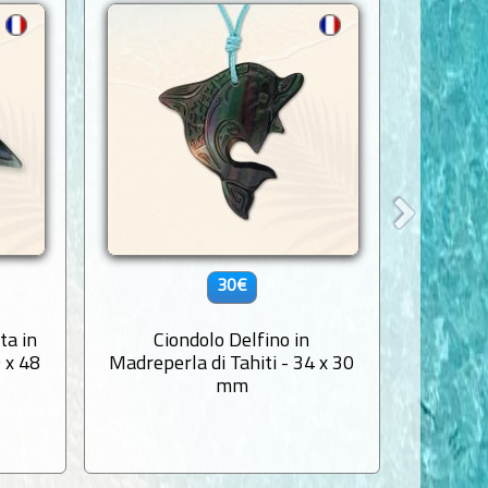
30€
ta in
Ciondolo Delfino in
Ci
 x 48
Madreperla di Tahiti - 34 x 30
mad
mm