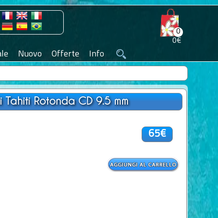
0
0€
le
Nuovo
Offerte
Info
di Tahiti Rotonda CD 9.5 mm
65€