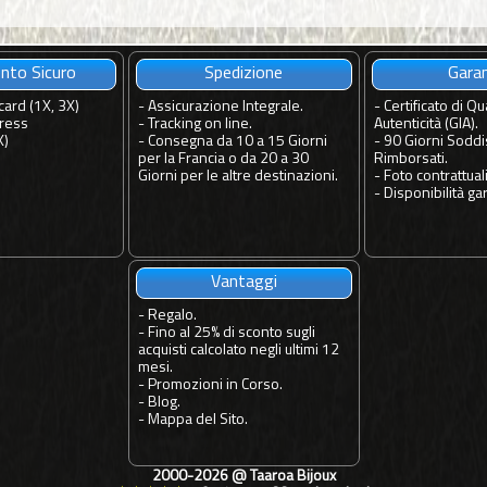
to Sicuro
Spedizione
Gara
card (1X, 3X)
-
Assicurazione Integrale.
-
Certificato di Qua
ress
-
Tracking on line.
Autenticità (GIA).
X)
-
Consegna da 10 a 15 Giorni
-
90 Giorni Soddis
per la Francia o da 20 a 30
Rimborsati.
Giorni per le altre destinazioni.
-
Foto contrattuali
-
Disponibilità gar
Vantaggi
-
Regalo.
-
Fino al 25% di sconto sugli
acquisti calcolato negli ultimi 12
mesi.
-
Promozioni in Corso.
-
Blog.
-
Mappa del Sito.
2000-2026 @
Taaroa Bijoux