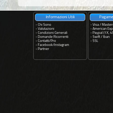
Informazioni Utili
Pagamen
-
Chi Sono
- Visa / Master
-
Valutazioni
- American Exp
-
Condizioni Generali
- Paypal (1X, 4
-
Domande Ricorrenti
- Swift / Iban
-
Contatti
/
Pro
-
SSL
-
Facebook
/
Instagram
-
Partner