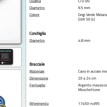
Qualità
C/D (A)
Diametro
9.5 mm
Colore
Grigi Verde Melan
GVA 50 (c)
Conchiglia
Diametro
4.8 mm
Bracciale
Materiale
Cavo in acciaio ino
Dimensione
20 a 24 cm
Fermaglio
Argento massicci
Moschettone
Riferimento
17450-rcd95