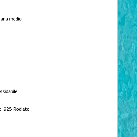
zana medio
ssidabile
o .925 Rodiato