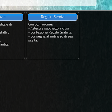
nzia
Regalo Servizi
lità e di
Con ogni ordine
:
- Astucci e sacchetto inclusi.
fatti o
- Confezione Regalo Gratuita.
- Consegna all'indirizzo di sua
.
scelta.
antita.