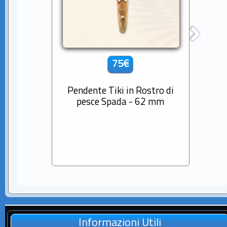
75€
Pendente Tiki in Rostro di
Cio
pesce Spada - 62 mm
Diama
Sem
Informazioni Utili