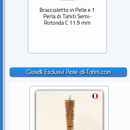
Braccialetto in Pelle e 1
Bracc
Perla di Tahiti Semi-
Pe
Rotonda C 11.9 mm
Ba
Gioielli Esclusivi Perle-di-Tahiti.com