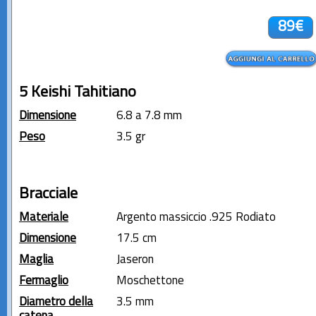
89€
5 Keishi Tahitiano
Dimensione
6.8 a 7.8 mm
Peso
3.5 gr
Bracciale
Materiale
Argento massiccio .925 Rodiato
Dimensione
17.5 cm
Maglia
Jaseron
Fermaglio
Moschettone
Diametro della
3.5 mm