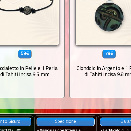
59€
79€
ccialetto in Pelle e 1 Perla
Ciondolo in Argento e 1 
di Tahiti Incisa 9.5 mm
di Tahiti Incisa 9.8 
to Sicuro
Spedizione
Gara
card (1X, 3X)
-
Assicurazione Integrale.
-
Certificato di Qua