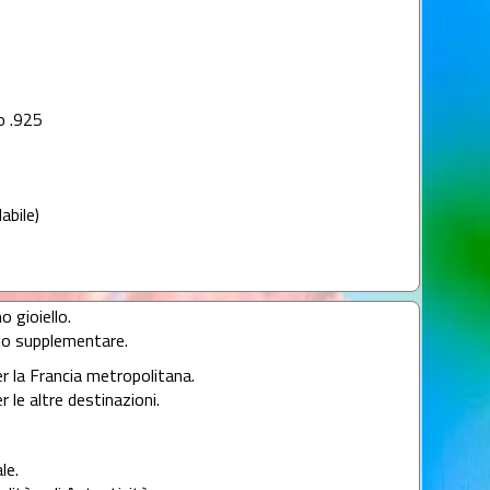
o .925
abile)
o gioiello.
llo supplementare.
er la Francia metropolitana.
r le altre destinazioni.
le.