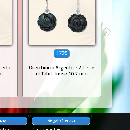
179€
Perla
Orecchini in Argento e 2 Perle
Ciondol
mm
di Tahiti Incise 10.7 mm
di T
nzia
Regalo Servizi
lità e di
Con ogni ordine
: