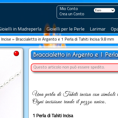
Mio Conto
Crea un Conto
Gioielli in Madreperla
Gioielli per le Perle
Larimar
Opa
 Incise
»
Braccialetto in Argento e 1 Perla di Tahiti Incisa 9.8 mm
Braccialetto in Argento e 1 Perla
Questo articolo non può essere spedito.
Una perla di Tahiti incisa con simboli tr
Ogni incisione rende il pezzo unico.
1 Perla di Tahiti Incisa