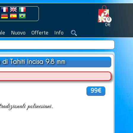
0
0€
le
Nuovo
Offerte
Info
 di Tahiti Incisa 9.8 mm
99€
adizionali polinesiani.