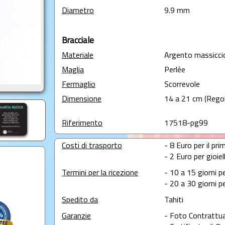
Diametro
9.9 mm
Bracciale
Materiale
Argento massicci
Maglia
Perlée
Fermaglio
Scorrevole
Dimensione
14 a 21 cm (Regol
Riferimento
17518-pg99
Costi di trasporto
- 8 Euro per il prim
- 2 Euro per gioie
Termini per la ricezione
- 10 a 15 giorni p
- 20 a 30 giorni pe
Spedito da
Tahiti
Garanzie
- Foto Contrattua