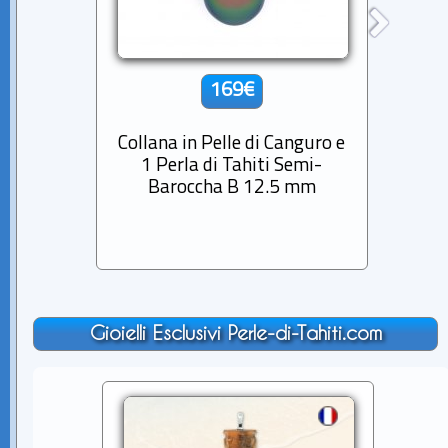
169€
Collana in Pelle di Canguro e
Collan
1 Perla di Tahiti Semi-
di Ta
Baroccha B 12.5 mm
Gioielli Esclusivi Perle-di-Tahiti.com