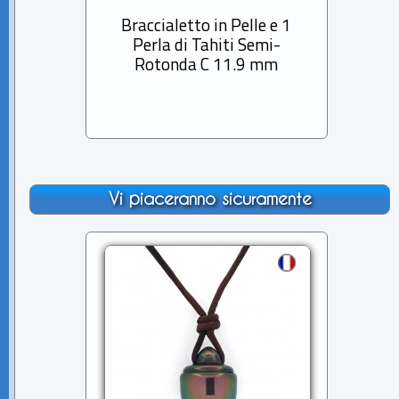
Braccialetto in Pelle e 1
Brac
Perla di Tahiti Semi-
Pe
Rotonda C 11.9 mm
Vi piaceranno sicuramente