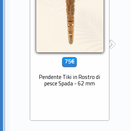
75€
Pendente Tiki in Rostro di
Cio
pesce Spada - 62 mm
Diama
Sem