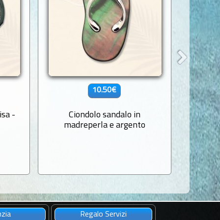
10.50€
isa -
Ciondolo sandalo in
Ciondol
madreperla e argento
nzia
Regalo Servizi