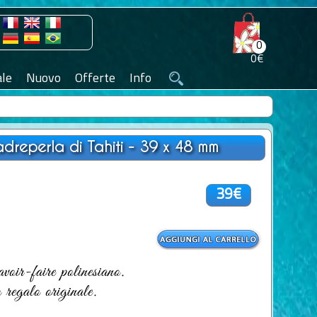
0
0€
le
Nuovo
Offerte
Info
dreperla di Tahiti - 39 x 48 mm
39€
savoir-faire polinesiano.
 regalo originale.