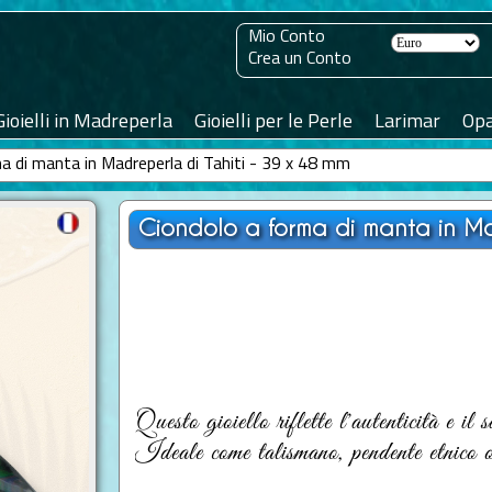
Mio Conto
Crea un Conto
Gioielli in Madreperla
Gioielli per le Perle
Larimar
Opa
a di manta in Madreperla di Tahiti - 39 x 48 mm
Ciondolo a forma di manta in Ma
Questo gioiello riflette l'autenticità e il 
Ideale come talismano, pendente etnico o