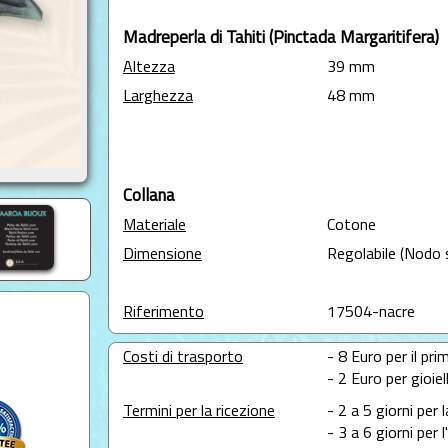
Madreperla di Tahiti (Pinctada Margaritifera)
Altezza
39 mm
Larghezza
48 mm
Collana
Materiale
Cotone
Dimensione
Regolabile (Nodo 
Riferimento
17504-nacre
Costi di trasporto
- 8 Euro per il prim
- 2 Euro per gioie
Termini per la ricezione
- 2 a 5 giorni per 
- 3 a 6 giorni per 