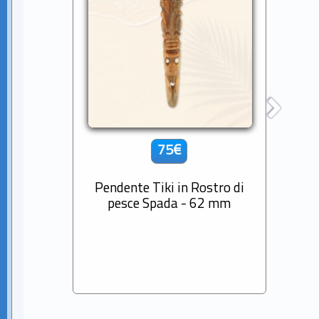
75€
Pendente Tiki in Rostro di
Cio
pesce Spada - 62 mm
Diama
Sem