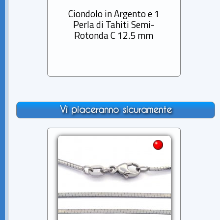
Ciondolo in Argento e 1
Cio
Perla di Tahiti Semi-
Pe
Rotonda C 12.5 mm
B
Vi piaceranno sicuramente