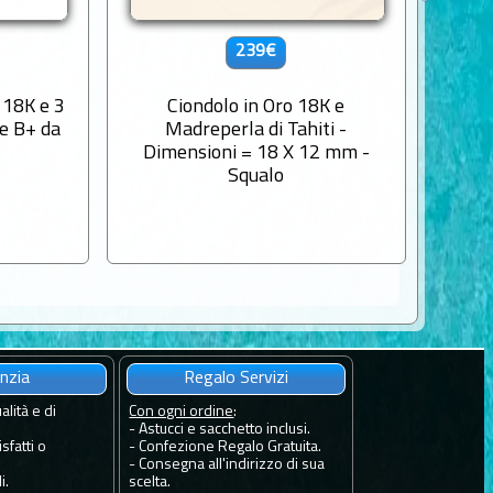
239€
 18K e 3
Ciondolo in Oro 18K e
Ciond
de B+ da
Madreperla di Tahiti -
Dimensioni = 18 X 12 mm -
Squalo
nzia
Regalo Servizi
alità e di
Con ogni ordine
:
- Astucci e sacchetto inclusi.
sfatti o
- Confezione Regalo Gratuita.
- Consegna all'indirizzo di sua
i.
scelta.