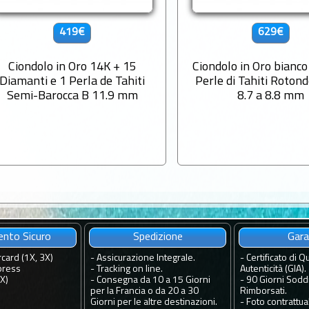
419€
629€
Ciondolo in Oro 14K + 15
Ciondolo in Oro bianco
Diamanti e 1 Perla de Tahiti
Perle di Tahiti Roton
Semi-Barocca B 11.9 mm
8.7 a 8.8 mm
nto Sicuro
Spedizione
Gara
rcard (1X, 3X)
-
Assicurazione Integrale.
-
Certificato di Qu
press
-
Tracking on line.
Autenticità (GIA).
4X)
-
Consegna da 10 a 15 Giorni
-
90 Giorni Soddi
per la Francia o da 20 a 30
Rimborsati.
Giorni per le altre destinazioni.
-
Foto contrattual