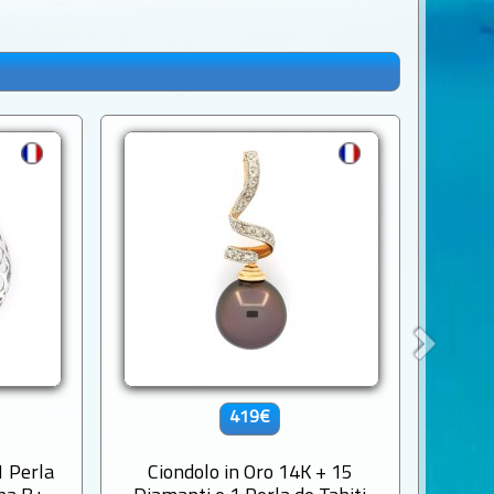
419€
1 Perla
Ciondolo in Oro 14K + 15
Ciond