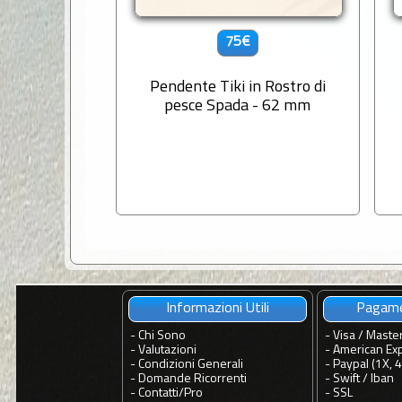
75€
Pendente Tiki in Rostro di
pesce Spada - 62 mm
Informazioni Utili
Pagame
-
Chi Sono
- Visa / Maste
-
Valutazioni
- American Ex
-
Condizioni Generali
- Paypal (1X, 
-
Domande Ricorrenti
- Swift / Iban
-
Contatti
/
Pro
-
SSL