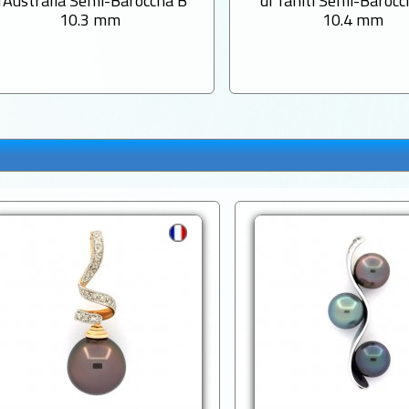
d'Australia Semi-Baroccha B
di Tahiti Semi-Baroc
10.3 mm
10.4 mm