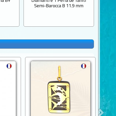
cha B+
Diamanti e 1 Perla de Tahiti
di Ta
Semi-Barocca B 11.9 mm