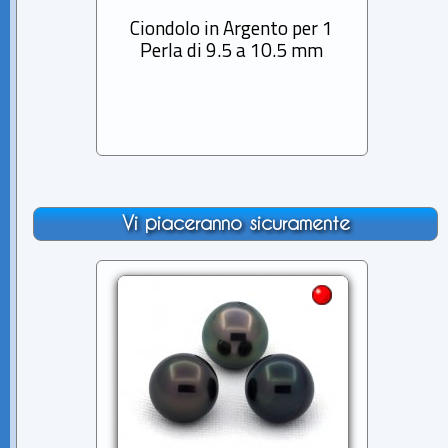
Ciondolo in Argento per 1
Ci
Perla di 9.5 a 10.5 mm
pla
Vi piaceranno sicuramente