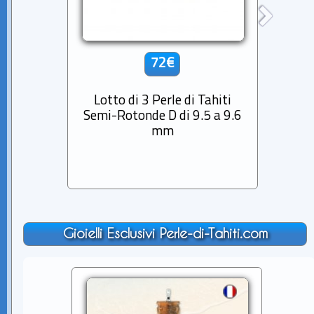
72€
Lotto di 3 Perle di Tahiti
Lott
Semi-Rotonde D di 9.5 a 9.6
Semi-
mm
Gioielli Esclusivi Perle-di-Tahiti.com