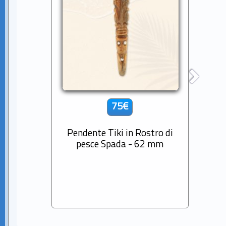
75€
Pendente Tiki in Rostro di
Cio
pesce Spada - 62 mm
Diama
Sem