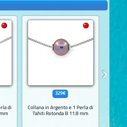
329€
rla di
Collana in Argento e 1 Perla di
Collana 
3 mm
Tahiti Rotonda B 11.8 mm
Tahit