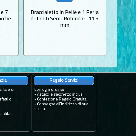
 e 7
Braccialetto in Pelle e 1 Perla
Collana
ocche
di Tahiti Semi-Rotonda C 11.5
Tahiti
mm
nzia
Regalo Servizi
lità e di
Con ogni ordine
:
- Astucci e sacchetto inclusi.
fatti o
- Confezione Regalo Gratuita.
- Consegna all'indirizzo di sua
.
scelta.
antita.