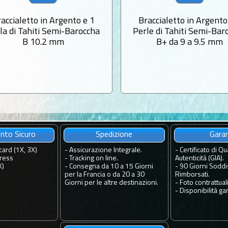
accialetto in Argento e 1
Braccialetto in Argento
la di Tahiti Semi-Baroccha
Perle di Tahiti Semi-Bar
B 10.2 mm
B+ da 9 a 9.5 mm
to Sicuro
Spedizione
Gara
card (1X, 3X)
-
Assicurazione Integrale.
-
Certificato di Qua
ress
-
Tracking on line.
Autenticità (GIA).
X)
-
Consegna da 10 a 15 Giorni
-
90 Giorni Soddis
per la Francia o da 20 a 30
Rimborsati.
Giorni per le altre destinazioni.
-
Foto contrattuali
-
Disponibilità gar