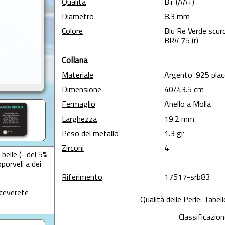
Qualità
B+ (AA+)
Diametro
8.3 mm
Colore
Blu Re Verde scur
BRV 75 (r)
Collana
Materiale
Argento .925 plac
Dimensione
40/43.5 cm
Fermaglio
Anello a Molla
Larghezza
19.2 mm
Peso del metallo
1.3 gr
Zirconi
4
belle (- del 5%
oporveli a dei
Riferimento
17517-srb83
iceverete
Qualità delle Perle: Tabel
Classificazion