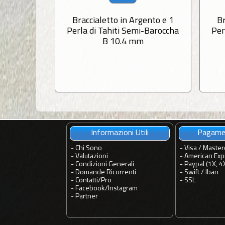
Braccialetto in Argento e 1
Br
Perla di Tahiti Semi-Baroccha
Per
B 10.4 mm
Informazioni Utili
Pagamen
-
Chi Sono
- Visa / Master
-
Valutazioni
- American Exp
-
Condizioni Generali
- Paypal (1X, 4
-
Domande Ricorrenti
- Swift / Iban
-
Contatti
/
Pro
-
SSL
-
Facebook
/
Instagram
-
Partner