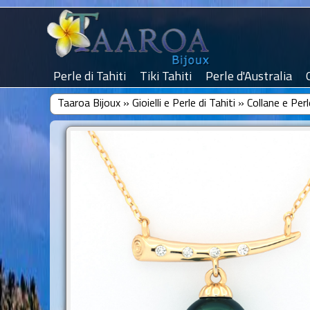
Perle di Tahiti
Tiki Tahiti
Perle d'Australia
Taaroa Bijoux
»
Gioielli e Perle di Tahiti
»
Collane e Perl