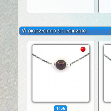
Vi piaceranno sicuramente
145€