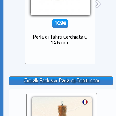
169€
Perla di Tahiti Cerchiata C
Perla
14.6 mm
Gioielli Esclusivi Perle-di-Tahiti.com