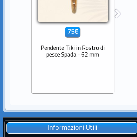
75€
Pendente Tiki in Rostro di
Cio
pesce Spada - 62 mm
Diama
Sem
Informazioni Utili