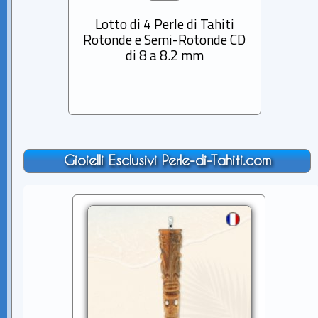
Lotto di 4 Perle di Tahiti
Lott
Rotonde e Semi-Rotonde CD
Cerch
di 8 a 8.2 mm
Gioielli Esclusivi Perle-di-Tahiti.com