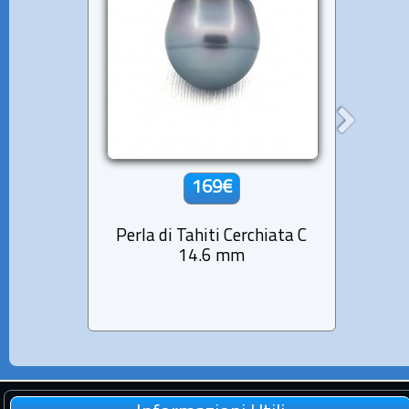
169€
Perla di Tahiti Cerchiata C
Perla
14.6 mm