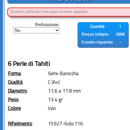
Questo articolo non può essere spedito.
Perforazione:
Quantità
1
Prezzo Unitario
289€
Il vostro risparmio
-
6 Perle di Tahiti
Forma
Semi-Baroccha
Qualità
C (A+)
Diametro
11.6 a 11.8 mm
Peso
13.4 gr
Colore
Vari
Riferimento
15927-6sbc116