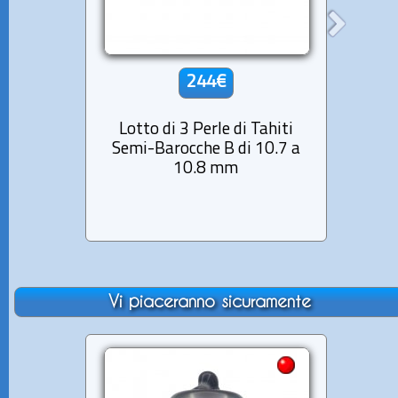
244€
Lotto di 3 Perle di Tahiti
Lott
Semi-Barocche B di 10.7 a
Ro
10.8 mm
Vi piaceranno sicuramente