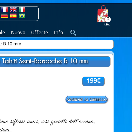
0
0€
le
Nuovo
Offerte
Info
che B 10 mm
i Tahiti Semi-Barocche B 10 mm
199€
ano riflessi unici, veri gioielli dell'oceano.
zione.