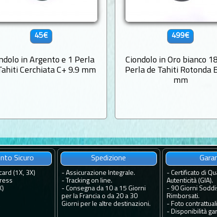
45€
499€
ndolo in Argento e 1 Perla
Ciondolo in Oro bianco 1
Tahiti Cerchiata C+ 9.9 mm
Perla de Tahiti Rotonda 
mm
to Sicuro
Spedizione
Gara
card (1X, 3X)
-
Assicurazione Integrale.
-
Certificato di Qua
ress
-
Tracking on line.
Autenticità (GIA).
X)
-
Consegna da 10 a 15 Giorni
-
90 Giorni Soddis
per la Francia o da 20 a 30
Rimborsati.
Giorni per le altre destinazioni.
-
Foto contrattuali
-
Disponibilità gar