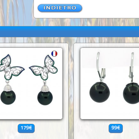
179€
99€