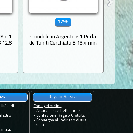
179€
8K e 1
Ciondolo in Argento e 1 Perla
Ciondol
B 12.8
de Tahiti Cerchiata B 13.4 mm
di Tah
nzia
Regalo Servizi
lità e di
Con ogni ordine
:
- Astucci e sacchetto inclusi.
fatti o
- Confezione Regalo Gratuita.
- Consegna all'indirizzo di sua
.
scelta.
antita.