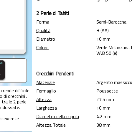
2 Perle di Tahiti
Forma
Semi-Baroccha
Qualità
B (AA)
Diametro
10 mm
Colore
Verde Melanzana 
VAB 50 (e)
Orecchini Pendenti
Materiale
Argento massicci
i rende difficile
Fermaglio
Poussette
 di orecchini :
Altezza
27.5 mm
 tra le 2 perle
indossate.
Larghezza
10 mm
Diametro della cupola
4.2 mm
riceverete
Altezza Totale
38 mm