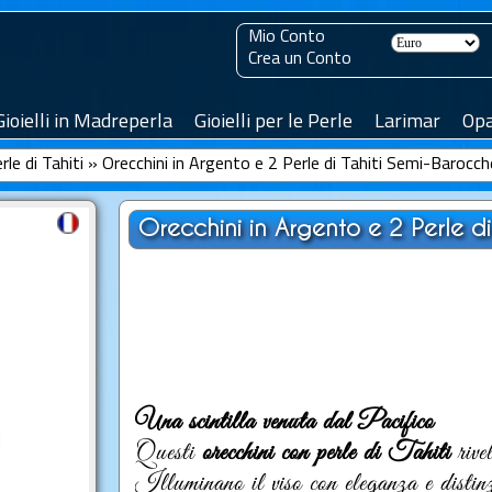
Mio Conto
Crea un Conto
Gioielli in Madreperla
Gioielli per le Perle
Larimar
Opa
rle di Tahiti
»
Orecchini in Argento e 2 Perle di Tahiti Semi-Baroc
Orecchini in Argento e 2 Perle d
Una scintilla venuta dal Pacifico
Questi
orecchini con perle di Tahiti
rivel
Illuminano il viso con eleganza e distin