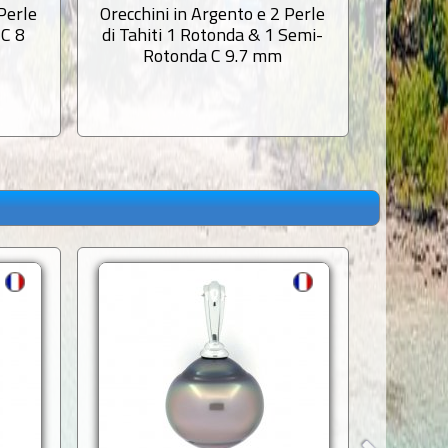
Perle
Orecchini in Argento e 2 Perle
Orecchi
 C 8
di Tahiti 1 Rotonda & 1 Semi-
2 Perle 
Rotonda C 9.7 mm