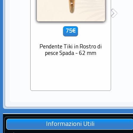
75€
Pendente Tiki in Rostro di
Cio
pesce Spada - 62 mm
Diama
Sem
Informazioni Utili