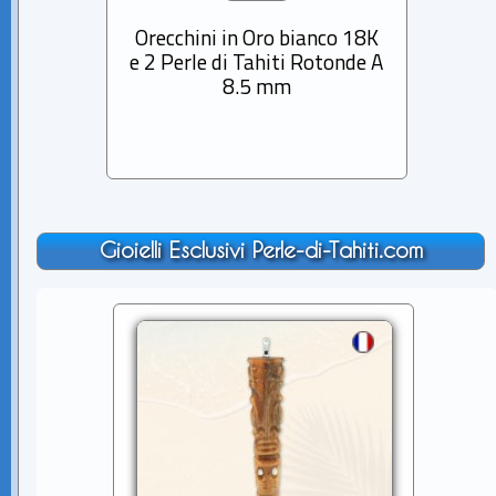
Orecchini in Oro bianco 18K
Orecc
e 2 Perle di Tahiti Rotonde A
Per
8.5 mm
Ba
Gioielli Esclusivi Perle-di-Tahiti.com