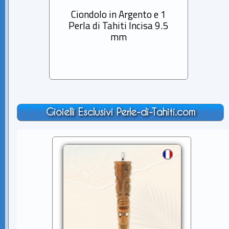
Ciondolo in Argento e 1
Cio
Perla di Tahiti Incisa 9.5
Perla
mm
Gioielli Esclusivi Perle-di-Tahiti.com