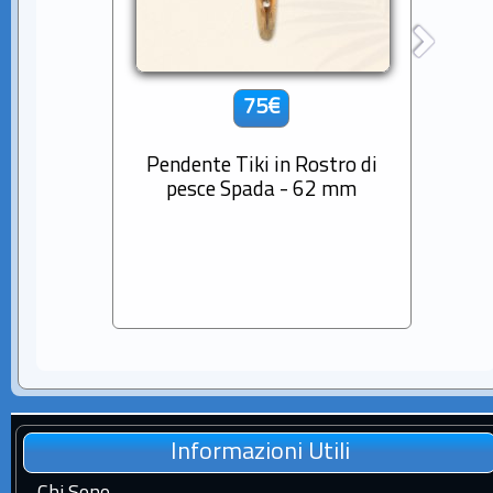
75€
Pendente Tiki in Rostro di
Cio
pesce Spada - 62 mm
Diama
Sem
Informazioni Utili