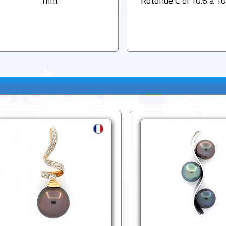
mm
Rotonde C di 10.6 a 1