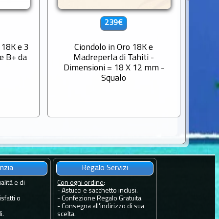
239€
 18K e 3
Ciondolo in Oro 18K e
Ciond
de B+ da
Madreperla di Tahiti -
Dimensioni = 18 X 12 mm -
Squalo
nzia
Regalo Servizi
alità e di
Con ogni ordine
:
- Astucci e sacchetto inclusi.
sfatti o
- Confezione Regalo Gratuita.
- Consegna all'indirizzo di sua
i.
scelta.