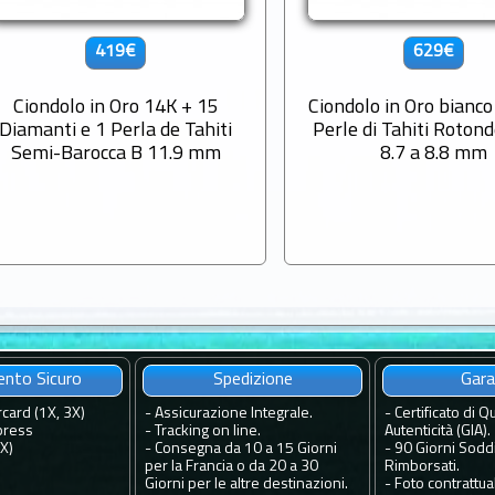
419€
629€
Ciondolo in Oro 14K + 15
Ciondolo in Oro bianco
Diamanti e 1 Perla de Tahiti
Perle di Tahiti Roton
Semi-Barocca B 11.9 mm
8.7 a 8.8 mm
nto Sicuro
Spedizione
Gara
rcard (1X, 3X)
-
Assicurazione Integrale.
-
Certificato di Qu
press
-
Tracking on line.
Autenticità (GIA).
4X)
-
Consegna da 10 a 15 Giorni
-
90 Giorni Soddi
per la Francia o da 20 a 30
Rimborsati.
Giorni per le altre destinazioni.
-
Foto contrattual