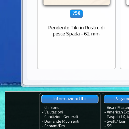
75€
Pendente Tiki in Rostro di
pesce Spada - 62 mm
Informazioni Utili
Pagame
-
Chi Sono
- Visa / Maste
-
Valutazioni
- American Ex
-
Condizioni Generali
- Paypal (1X, 
-
Domande Ricorrenti
- Swift / Iban
-
Contatti
/
Pro
-
SSL