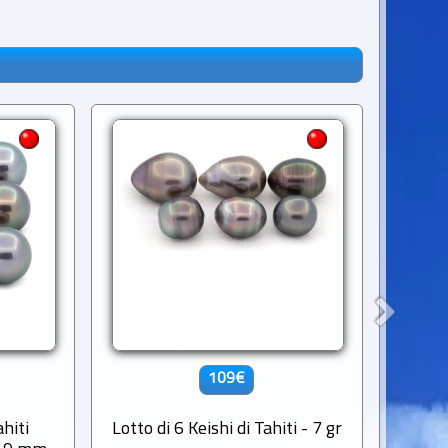
109€
ahiti
Lotto di 6 Keishi di Tahiti - 7 gr
Perl