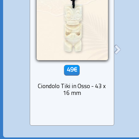
49€
Ciondolo Tiki in Osso - 43 x
Pende
16 mm
pe