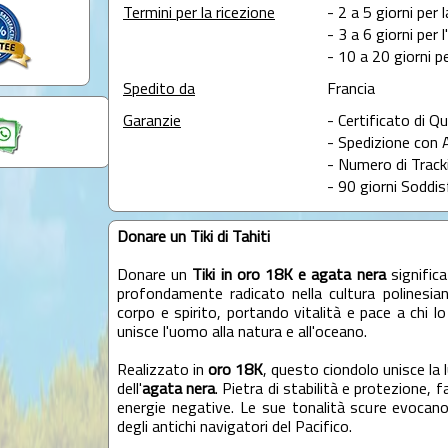
Termini per la ricezione
- 2 a 5 giorni per 
- 3 a 6 giorni per 
- 10 a 20 giorni pe
Spedito da
Francia
Garanzie
- Certificato di Qu
- Spedizione con 
- Numero di Tracki
- 90 giorni Soddis
Donare un Tiki di Tahiti
Donare un
Tiki in oro 18K e agata nera
significa
profondamente radicato nella cultura polinesiana.
corpo e spirito, portando vitalità e pace a chi lo
unisce l'uomo alla natura e all'oceano.
Realizzato in
oro 18K
, questo ciondolo unisce la 
dell'
agata nera
. Pietra di stabilità e protezione, 
energie negative. Le sue tonalità scure evocano
degli antichi navigatori del Pacifico.