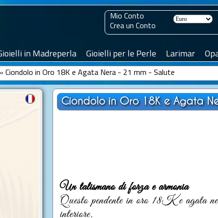
Mio Conto
Crea un Conto
Gioielli in Madreperla
Gioielli per le Perle
Larimar
Opa
»
Ciondolo in Oro 18K e Agata Nera - 21 mm - Salute
Ciondolo in Oro 18K e Agata Ne
Un talismano di forza e armonia
Questo pendente in oro 18K e agata nera
interiore.