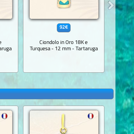
92€
e
Ciondolo in Oro 18K e
Ciondo
aruga
Turquesa - 12 mm - Tartaruga
Nera