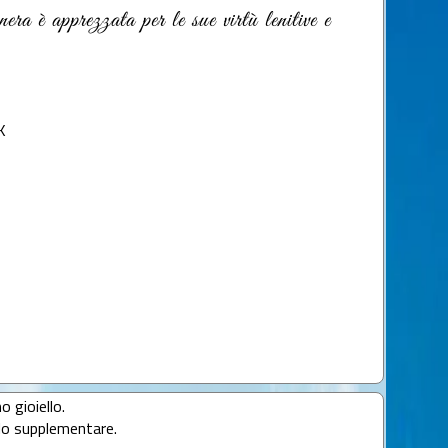
era è apprezzata per le sue virtù lenitive e
K
o gioiello.
llo supplementare.