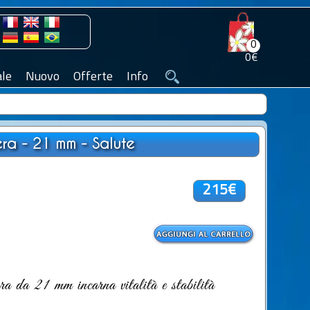
0
0€
le
Nuovo
Offerte
Info
ra - 21 mm - Salute
215€
 da 21 mm incarna vitalità e stabilità