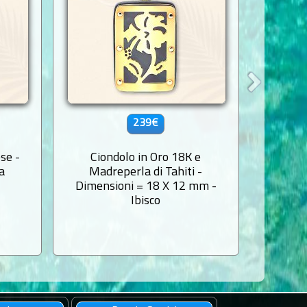
239€
se -
Ciondolo in Oro 18K e
Tiki in
a
Madreperla di Tahiti -
21 
Dimensioni = 18 X 12 mm -
Ibisco