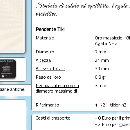
Simbolo di salute ed equilibrio, l'agata n
protettive.
Pendente Tiki
Materiale
Oro massiccio 18
Agata Nera
Diametro
7 mm
Altezza
21 mm
Altezza Totale
30 mm
Peso dell'oro
0.8 gr
Per una catena con un
3 mm
siane antiche.
diametro massimo di
Riferimento
11721-tikior-n21
Costi di trasporto
- 8 Euro per il prim
- 2 Euro per gioie