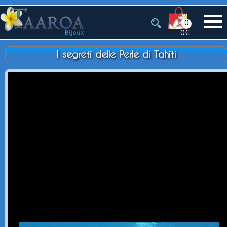
0
0€
I segreti delle Perle di Tahiti