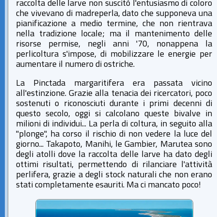
raccolta delle larve non suscitò l'entusiasmo di coloro
che vivevano di madreperla, dato che supponeva una
pianificazione a medio termine, che non rientrava
nella tradizione locale; ma il mantenimento delle
risorse permise, negli anni '70, nonappena la
perlicoltura s'impose, di mobilizzare le energie per
aumentare il numero di ostriche.
La Pinctada margaritifera era passata vicino
all'estinzione. Grazie alla tenacia dei ricercatori, poco
sostenuti o riconosciuti durante i primi decenni di
questo secolo, oggi si calcolano queste bivalve in
milioni di individui... La perla di coltura, in seguito alla
"plonge", ha corso il rischio di non vedere la luce del
giorno... Takapoto, Manihi, le Gambier, Marutea sono
degli atolli dove la raccolta delle larve ha dato degli
ottimi risultati, permettendo di rilanciare l'attività
perlifera, grazie a degli stock naturali che non erano
stati completamente esauriti. Ma ci mancato poco!