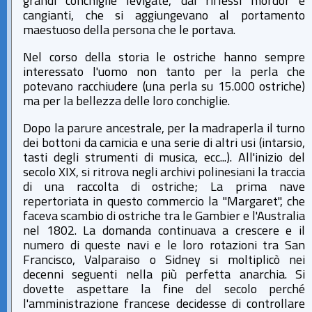
grandi conchiglie levigate, dai riflessi mordor e
cangianti, che si aggiungevano al portamento
maestuoso della persona che le portava.
Nel corso della storia le ostriche hanno sempre
interessato l'uomo non tanto per la perla che
potevano racchiudere (una perla su 15.000 ostriche)
ma per la bellezza delle loro conchiglie.
Dopo la parure ancestrale, per la madraperla il turno
dei bottoni da camicia e una serie di altri usi (intarsio,
tasti degli strumenti di musica, ecc...). All'inizio del
secolo XIX, si ritrova negli archivi polinesiani la traccia
di una raccolta di ostriche; La prima nave
repertoriata in questo commercio la "Margaret", che
faceva scambio di ostriche tra le Gambier e l'Australia
nel 1802. La domanda continuava a crescere e il
numero di queste navi e le loro rotazioni tra San
Francisco, Valparaiso o Sidney si moltiplicò nei
decenni seguenti nella più perfetta anarchia. Si
dovette aspettare la fine del secolo perché
l'amministrazione francese decidesse di controllare