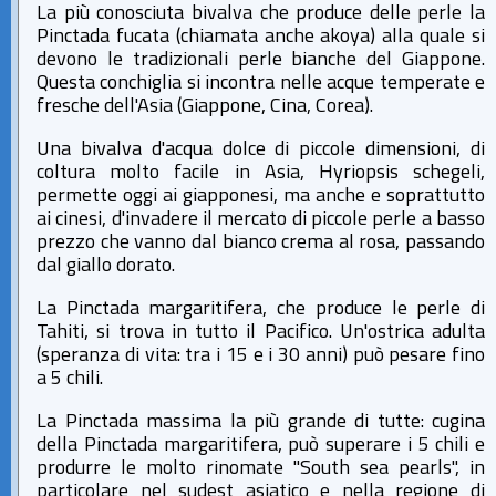
La più conosciuta bivalva che produce delle perle la
Pinctada fucata (chiamata anche akoya) alla quale si
devono le tradizionali perle bianche del Giappone.
Questa conchiglia si incontra nelle acque temperate e
fresche dell'Asia (Giappone, Cina, Corea).
Una bivalva d'acqua dolce di piccole dimensioni, di
coltura molto facile in Asia, Hyriopsis schegeli,
permette oggi ai giapponesi, ma anche e soprattutto
ai cinesi, d'invadere il mercato di piccole perle a basso
prezzo che vanno dal bianco crema al rosa, passando
dal giallo dorato.
La Pinctada margaritifera, che produce le perle di
Tahiti, si trova in tutto il Pacifico. Un'ostrica adulta
(speranza di vita: tra i 15 e i 30 anni) può pesare fino
a 5 chili.
La Pinctada massima la più grande di tutte: cugina
della Pinctada margaritifera, può superare i 5 chili e
produrre le molto rinomate "South sea pearls", in
particolare nel sudest asiatico e nella regione di