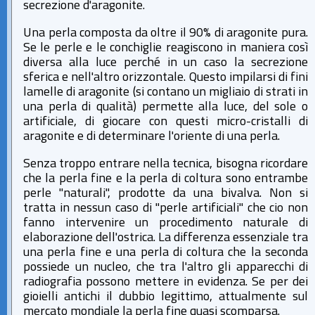
secrezione d'aragonite.
Una perla composta da oltre il 90% di aragonite pura.
Se le perle e le conchiglie reagiscono in maniera così
diversa alla luce perché in un caso la secrezione
sferica e nell'altro orizzontale. Questo impilarsi di fini
lamelle di aragonite (si contano un migliaio di strati in
una perla di qualità) permette alla luce, del sole o
artificiale, di giocare con questi micro-cristalli di
aragonite e di determinare l'oriente di una perla.
Senza troppo entrare nella tecnica, bisogna ricordare
che la perla fine e la perla di coltura sono entrambe
perle "naturali", prodotte da una bivalva. Non si
tratta in nessun caso di "perle artificiali" che cio non
fanno intervenire un procedimento naturale di
elaborazione dell'ostrica. La differenza essenziale tra
una perla fine e una perla di coltura che la seconda
possiede un nucleo, che tra l'altro gli apparecchi di
radiografia possono mettere in evidenza. Se per dei
gioielli antichi il dubbio legittimo, attualmente sul
mercato mondiale la perla fine quasi scomparsa.