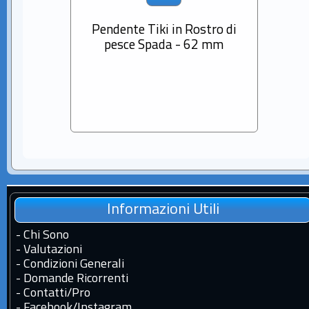
Pendente Tiki in Rostro di
Cio
pesce Spada - 62 mm
Diama
Sem
Informazioni Utili
-
Chi Sono
-
Valutazioni
-
Condizioni Generali
-
Domande Ricorrenti
-
Contatti
/
Pro
-
Facebook
/
Instagram