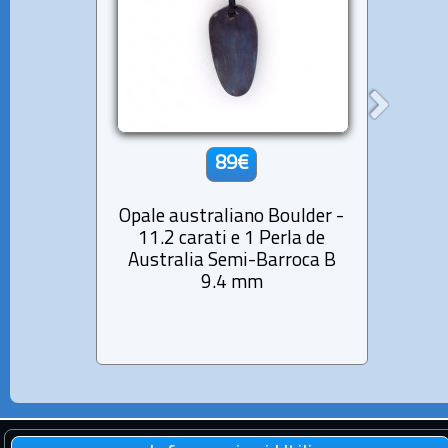
89€
Opale australiano Boulder -
Colla
11.2 carati e 1 Perla de
Austr
Australia Semi-Barroca B
9.4 mm