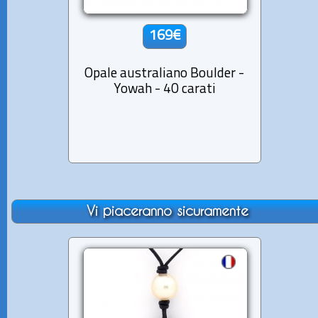
169€
Opale australiano Boulder -
Opale
Yowah - 40 carati
Y
Vi piaceranno sicuramente