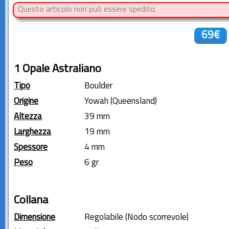
Questo articolo non può essere spedito.
69€
1 Opale Astraliano
Tipo
Boulder
Origine
Yowah (Queensland)
Altezza
39 mm
Larghezza
19 mm
Spessore
4 mm
Peso
6 gr
Collana
Dimensione
Regolabile (Nodo scorrevole)