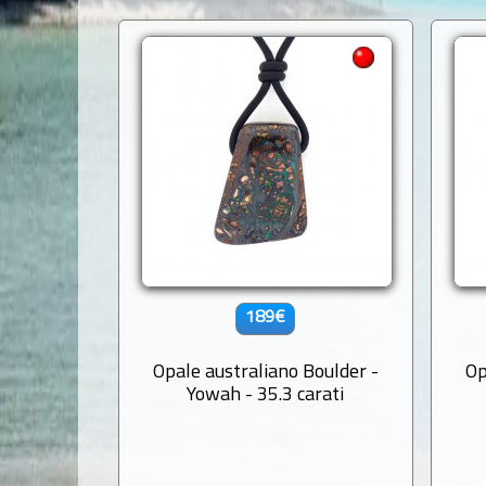
189€
Opale australiano Boulder -
Op
Yowah - 35.3 carati