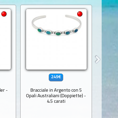
249€
er -
Bracciale in Argento con 5
Opale 
Opali Australiani (Doppiette) -
Yo
4.5 carati