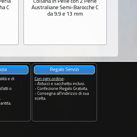
Perla
Collana in Pelle con 2 Perle
Collana
ha C
Australiane Semi-Barocche C
d'Aust
da 9.9 e 13 mm
nzia
Regalo Servizi
lità e di
Con ogni ordine
:
- Astucci e sacchetto inclusi.
fatti o
- Confezione Regalo Gratuita.
- Consegna all'indirizzo di sua
.
scelta.
antita.