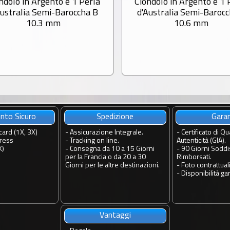
ndolo in Argento e 1 Perla
Ciondolo in Argento e 1 
Australia Semi-Baroccha B
d'Australia Semi-Barocc
10.3 mm
10.6 mm
to Sicuro
Spedizione
Gara
card (1X, 3X)
-
Assicurazione Integrale.
-
Certificato di Qua
ress
-
Tracking on line.
Autenticità (GIA).
X)
-
Consegna da 10 a 15 Giorni
-
90 Giorni Soddis
per la Francia o da 20 a 30
Rimborsati.
Giorni per le altre destinazioni.
-
Foto contrattuali
-
Disponibilità gar
Vantaggi