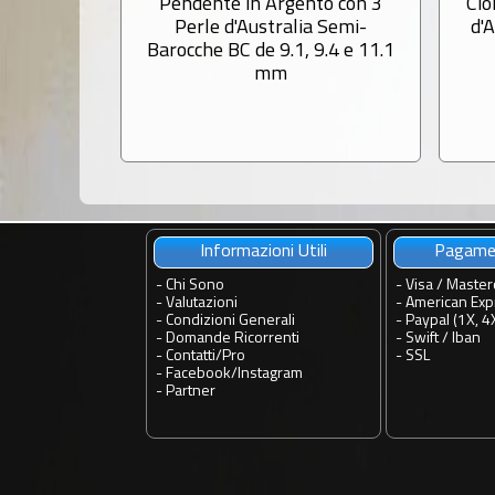
Pendente in Argento con 3
Cio
Perle d'Australia Semi-
d'
Barocche BC de 9.1, 9.4 e 11.1
mm
Informazioni Utili
Pagamen
-
Chi Sono
- Visa / Master
-
Valutazioni
- American Exp
-
Condizioni Generali
- Paypal (1X, 4
-
Domande Ricorrenti
- Swift / Iban
-
Contatti
/
Pro
-
SSL
-
Facebook
/
Instagram
-
Partner