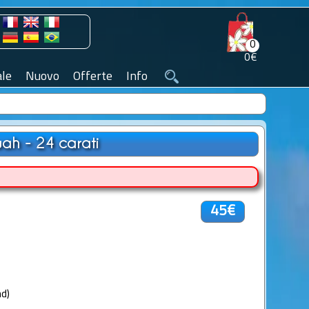
0
0€
le
Nuovo
Offerte
Info
ah - 24 carati
45€
d)