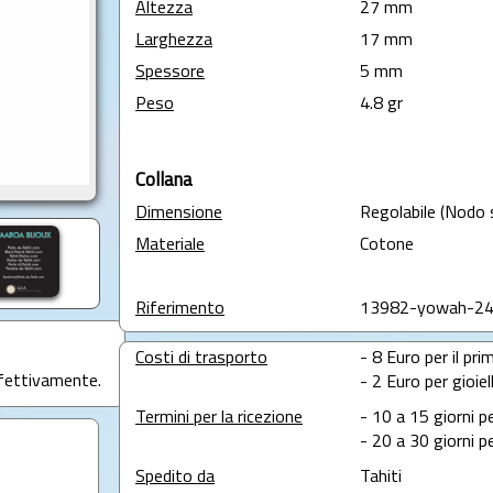
Altezza
27 mm
Larghezza
17 mm
Spessore
5 mm
Peso
4.8 gr
Collana
Dimensione
Regolabile (Nodo 
Materiale
Cotone
Riferimento
13982-yowah-2
Costi di trasporto
- 8 Euro per il prim
ffettivamente.
- 2 Euro per gioie
Termini per la ricezione
- 10 a 15 giorni p
- 20 a 30 giorni pe
Spedito da
Tahiti