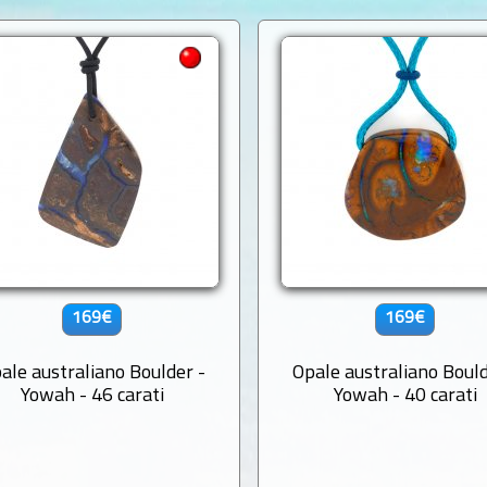
169€
169€
ale australiano Boulder -
Opale australiano Bould
Yowah - 46 carati
Yowah - 40 carati