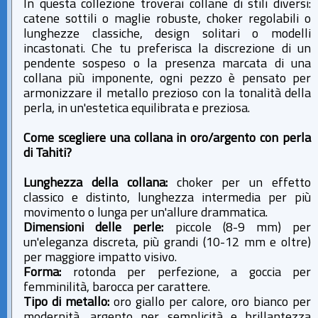
In questa collezione troverai collane di stili diversi:
catene sottili o maglie robuste, choker regolabili o
lunghezze classiche, design solitari o modelli
incastonati. Che tu preferisca la discrezione di un
pendente sospeso o la presenza marcata di una
collana più imponente, ogni pezzo è pensato per
armonizzare il metallo prezioso con la tonalità della
perla, in un'estetica equilibrata e preziosa.
Come scegliere una collana in oro/argento con perla
di Tahiti?
Lunghezza della collana:
choker per un effetto
classico e distinto, lunghezza intermedia per più
movimento o lunga per un'allure drammatica.
Dimensioni delle perle:
piccole (8-9 mm) per
un'eleganza discreta, più grandi (10-12 mm e oltre)
per maggiore impatto visivo.
Forma:
rotonda per perfezione, a goccia per
femminilità, barocca per carattere.
Tipo di metallo:
oro giallo per calore, oro bianco per
modernità, argento per semplicità e brillantezza