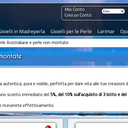
Mio Conto
Crea un Conto
Gioielli in Madreperla
Gioielli per le Perle
Larimar
Opa
erle Australiane e perle non montate
 montate
 autentica, pura e nobile, perfetta per dare vita alle tue creazioni di
di uno sconto immediato del
5%, del 10% sull'acquisto di 3 lotto e del 
he riceverete effettivamente.