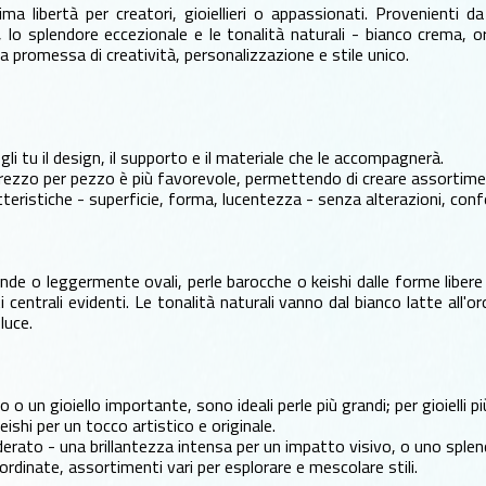
 libertà per creatori, gioiellieri o appassionati. Provenienti da
a, lo splendore eccezionale e le tonalità naturali - bianco crema
a promessa di creatività, personalizzazione e stile unico.
 tu il design, il supporto e il materiale che le accompagnerà.
 prezzo per pezzo è più favorevole, permettendo di creare assortiment
teristiche - superficie, forma, lucentezza - senza alterazioni, confe
de o leggermente ovali, perle barocche o keishi dalle forme libere
centrali evidenti. Le tonalità naturali vanno dal bianco latte all'or
luce.
o un gioiello importante, sono ideali perle più grandi; per gioielli pi
ishi per un tocco artistico e originale.
derato - una brillantezza intensa per un impatto visivo, o uno splen
rdinate, assortimenti vari per esplorare e mescolare stili.