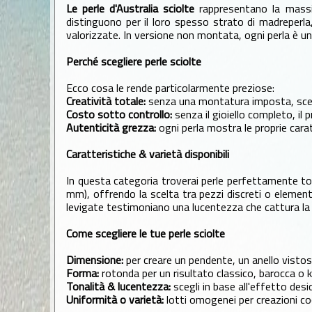
Le perle d'Australia sciolte
rappresentano la massima
distinguono per il loro spesso strato di madreperl
valorizzate. In versione non montata, ogni perla è un
Perché scegliere perle sciolte
Ecco cosa le rende particolarmente preziose:
Creatività totale:
senza una montatura imposta, scegli
Costo sotto controllo:
senza il gioiello completo, il
Autenticità grezza:
ogni perla mostra le proprie carat
Caratteristiche & varietà disponibili
In questa categoria troverai perle perfettamente ton
mm), offrendo la scelta tra pezzi discreti o elementi 
levigate testimoniano una lucentezza che cattura la 
Come scegliere le tue perle sciolte
Dimensione:
per creare un pendente, un anello vistoso 
Forma:
rotonda per un risultato classico, barocca o ke
Tonalità & lucentezza:
scegli in base all'effetto desi
Uniformità o varietà:
lotti omogenei per creazioni coo