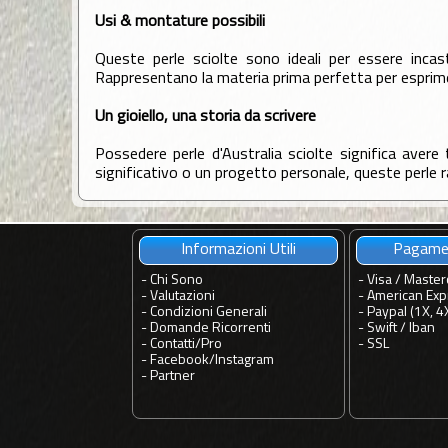
Usi & montature possibili
Queste perle sciolte sono ideali per essere incasto
Rappresentano la materia prima perfetta per esprime
Un gioiello, una storia da scrivere
Possedere perle d'Australia sciolte significa avere 
significativo o un progetto personale, queste perle ra
Informazioni Utili
Pagamen
-
Chi Sono
- Visa / Master
-
Valutazioni
- American Exp
-
Condizioni Generali
- Paypal (1X, 4
-
Domande Ricorrenti
- Swift / Iban
-
Contatti
/
Pro
-
SSL
-
Facebook
/
Instagram
-
Partner