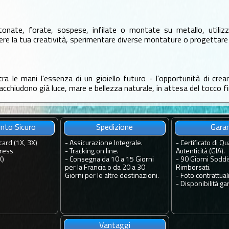
nate, forate, sospese, infilate o montate su metallo, utilizzate 
re la tua creatività, sperimentare diverse montature o progettare 
tra le mani l'essenza di un gioiello futuro - l'opportunità di cre
cchiudono già luce, mare e bellezza naturale, in attesa del tocco fi
to Sicuro
Spedizione
Gara
card (1X, 3X)
-
Assicurazione Integrale.
-
Certificato di Qua
ress
-
Tracking on line.
Autenticità (GIA).
X)
-
Consegna da 10 a 15 Giorni
-
90 Giorni Soddis
per la Francia o da 20 a 30
Rimborsati.
Giorni per le altre destinazioni.
-
Foto contrattuali
-
Disponibilità gar
Vantaggi