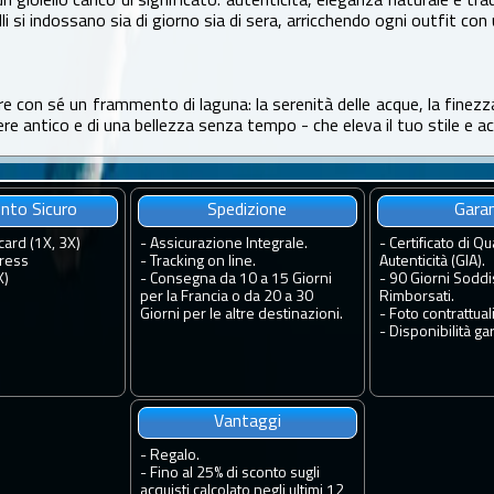
 un gioiello carico di significato: autenticità, eleganza naturale e t
i si indossano sia di giorno sia di sera, arricchendo ogni outfit con
re con sé un frammento di laguna: la serenità delle acque, la finezza d
re antico e di una bellezza senza tempo - che eleva il tuo stile e 
to Sicuro
Spedizione
Gara
card (1X, 3X)
-
Assicurazione Integrale.
-
Certificato di Qua
ress
-
Tracking on line.
Autenticità (GIA).
X)
-
Consegna da 10 a 15 Giorni
-
90 Giorni Soddis
per la Francia o da 20 a 30
Rimborsati.
Giorni per le altre destinazioni.
-
Foto contrattuali
-
Disponibilità gar
Vantaggi
-
Regalo.
-
Fino al 25% di sconto sugli
acquisti calcolato negli ultimi 12