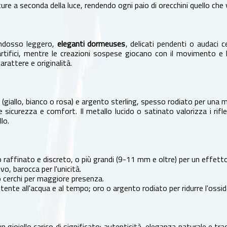
re a seconda della luce, rendendo ogni paio di orecchini quello che v
ndosso leggero,
eleganti dormeuses
, delicati pendenti o audaci 
 artifici, mentre le creazioni sospese giocano con il movimento e
rattere e originalità.
ro (giallo, bianco o rosa) e argento sterling, spesso rodiato per un
sicurezza e comfort. Il metallo lucido o satinato valorizza i rifle
lo.
raffinato e discreto, o più grandi (9-11 mm e oltre) per un effetto
vo, barocca per l'unicità.
o cerchi per maggiore presenza.
stente all'acqua e al tempo; oro o argento rodiato per ridurre l'ossi