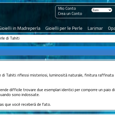
Mio Conto
Crea un Conto
Gioielli in Madreperla
Gioielli per le Perle
Larimar
Opa
rle di Tahiti
di Tahiti: riflessi misteriosi, luminosità naturale, finitura raffinata -
 rende difficile trovare due esemplari identici per comporre un paio di 
 quando sono indossate.
as que você receberá de fato.