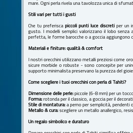
mare. Ogni perla rivela una tavolozza unica di sfumatu
Stili vari per tutti i gusti
Che tu preferisca
piccoli punti luce discreti
per un i
gusto. I modelli semplici valorizzano il lobo senza
perfetta, le forme barocche o a goccia aggiungono ca
Materiali e finiture: qualità & comfort
I nostri orecchini utilizzano metalli preziosi come o
sicure morbide o robuste - sono concepite per unire 
supporto minimalista preservano la purezza del gioiel
Come scegliere i tuoi orecchini con perla di Tahiti?
Dimensione delle perle:
piccole (6-8 mm) per un tocco 
Forma:
rotonda per il classico, a goccia per il decorati
Stile di montatura:
a perno per semplicità, pendenti 
Metallo & cura:
scegliere un metallo anallergico, resi
Un regalo simbolico e duraturo