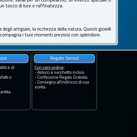
radizione. Ideali per un compleanno, un evento speciale o
 un tocco di luce e raffinatezza.
egli artigiani, la ricchezza della natura. Questi gioielli
accompagna i tuoi momenti preziosi con splendore.
nzia
Regalo Servizi
lità e di
Con ogni ordine
:
- Astucci e sacchetto inclusi.
fatti o
- Confezione Regalo Gratuita.
- Consegna all'indirizzo di sua
.
scelta.
antita.