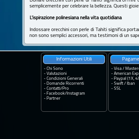
Donare orecchini con perle di Tahiti significa offrire
semplicemente per celebrare la bellezza. Questi gioiell
L'ispirazione polinesiana nella vita quotidiana
Indossare orecchini con perle di Tahiti significa porta
non sono semplici accessori, ma testimoni di un sape
Informazioni Utili
Pagamen
-
Chi Sono
- Visa / Master
-
Valutazioni
- American Exp
-
Condizioni Generali
- Paypal (1X, 4
-
Domande Ricorrenti
- Swift / Iban
-
Contatti
/
Pro
-
SSL
-
Facebook
/
Instagram
-
Partner