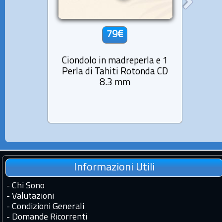
79€
Ciondolo in madreperla e 1
Cion
Perla di Tahiti Rotonda CD
Ta
8.3 mm
Informazioni Utili
-
Chi Sono
-
Valutazioni
-
Condizioni Generali
-
Domande Ricorrenti