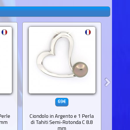
69€
Perle
Ciondolo in Argento e 1 Perla
Ciondol
2 mm
di Tahiti Semi-Rotonda C 8.8
di Tahi
mm