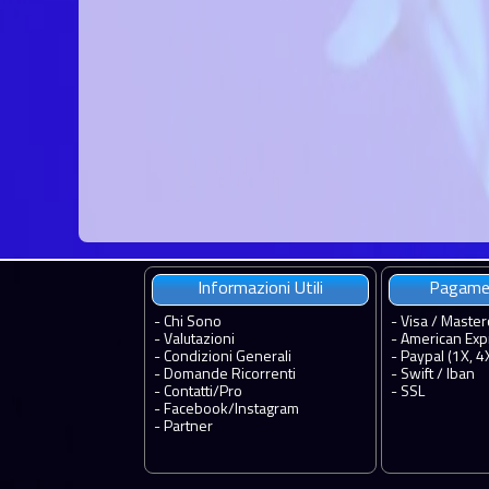
Informazioni Utili
Pagamen
-
Chi Sono
- Visa / Master
-
Valutazioni
- American Exp
-
Condizioni Generali
- Paypal (1X, 4
-
Domande Ricorrenti
- Swift / Iban
-
Contatti
/
Pro
-
SSL
-
Facebook
/
Instagram
-
Partner