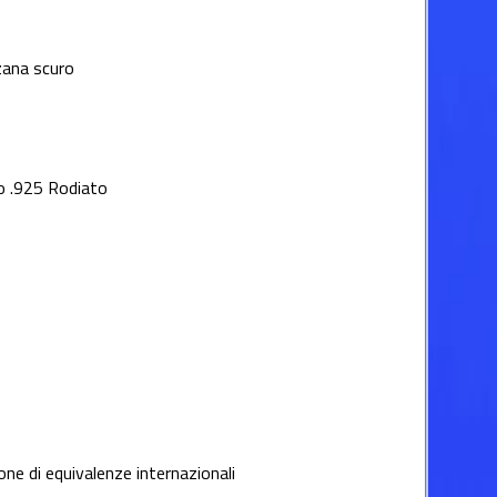
zana scuro
o .925 Rodiato
lone di equivalenze internazionali