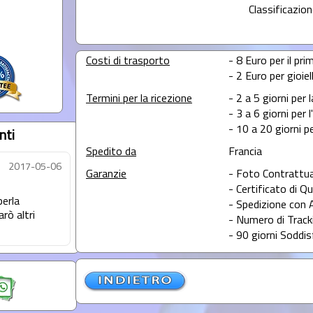
Classificazion
Costi di trasporto
- 8 Euro per il prim
- 2 Euro per gioie
Termini per la ricezione
- 2 a 5 giorni per 
- 3 a 6 giorni per 
- 10 a 20 giorni pe
nti
Spedito da
Francia
2017-05-06
Garanzie
- Foto Contrattua
- Certificato di Qu
perla
- Spedizione con 
rò altri
- Numero di Tracki
- 90 giorni Soddis