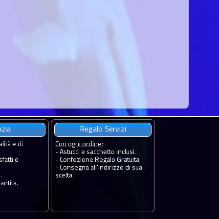
nzia
Regalo Servizi
lità e di
Con ogni ordine
:
- Astucci e sacchetto inclusi.
fatti o
- Confezione Regalo Gratuita.
- Consegna all'indirizzo di sua
.
scelta.
antita.