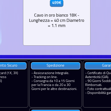
499€
Cavo in oro bianco 18K -
Lunghezza = 40 cm Diametro
= 1.1 mm
to Sicuro
Spedizione
Gara
card (1X, 3X)
-
Assicurazione Integrale.
-
Certificato di Qua
ress
-
Tracking on line.
Autenticità (GIA).
X)
-
Consegna da 10 a 15 Giorni
-
90 Giorni Soddis
per la Francia o da 20 a 30
Rimborsati.
Giorni per le altre destinazioni.
-
Foto contrattuali
-
Disponibilità gar