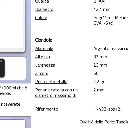
Qualità
B (AA)
Diametro
12.1 mm
Colore
Grigi Verde Melan
GVA 75 (c)
Ciondolo
Materiale
Argento massicci
Altezza
32 mm
Larghezza
23 mm
Zirconi
60
Peso del metallo
2.2 gr
5/1000mi che è
Per una catena con un
2 mm
evole.
diametro massimo di
 riceverete
Riferimento
17433-sbb121
Qualità delle Perle: Tabel