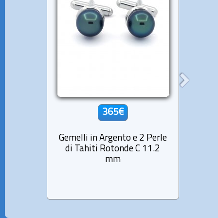
365€
Gemelli in Argento e 2 Perle
Spilla
di Tahiti Rotonde C 11.2
Tahit
mm