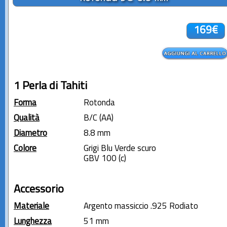
169€
1 Perla di Tahiti
Forma
Rotonda
Qualità
B/C (AA)
Diametro
8.8 mm
Colore
Grigi Blu Verde scuro
GBV 100 (c)
Accessorio
Materiale
Argento massiccio .925 Rodiato
Lunghezza
51 mm