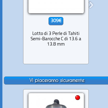
309€
Lotto di 3 Perle di Tahiti
Lott
Semi-Barocche C di 13.6 a
Semi-
13.8 mm
Vi piaceranno sicuramente