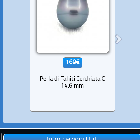
169€
Perla di Tahiti Cerchiata C
Perla
14.6 mm
Informazioni Utili