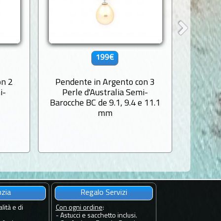
199€
on 2
Pendente in Argento con 3
Ciondol
i-
Perle d'Australia Semi-
d'Aust
Barocche BC de 9.1, 9.4 e 11.1
mm
nzia
Regalo Servizi
lità e di
Con ogni ordine
:
- Astucci e sacchetto inclusi.