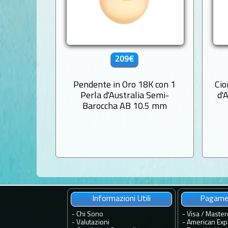
209€
Pendente in Oro 18K con 1
Cio
Perla d'Australia Semi-
d'
Baroccha AB 10.5 mm
Informazioni Utili
Pagamen
-
Chi Sono
- Visa / Master
-
Valutazioni
- American Exp