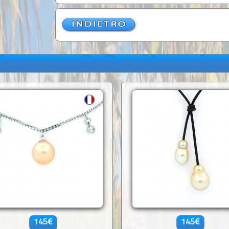
145€
145€