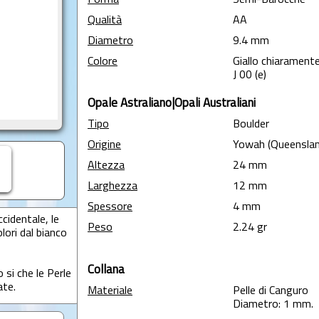
Forma
Semi-Barocche
Qualità
AA
Diametro
9.4 mm
Colore
Giallo chiarament
J 00 (e)
Opale Astraliano|Opali Australiani
Tipo
Boulder
Origine
Yowah (Queenslan
Altezza
24 mm
Larghezza
12 mm
Spessore
4 mm
cidentale, le
Peso
2.24 gr
lori dal bianco
Collana
 si che le Perle
ate.
Materiale
Pelle di Canguro
Diametro: 1 mm.