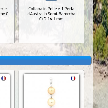
erle
Collana in Pelle e 1 Perla
Colla
che C
d'Australia Semi-Baroccha
d'Aust
C/D 14.1 mm