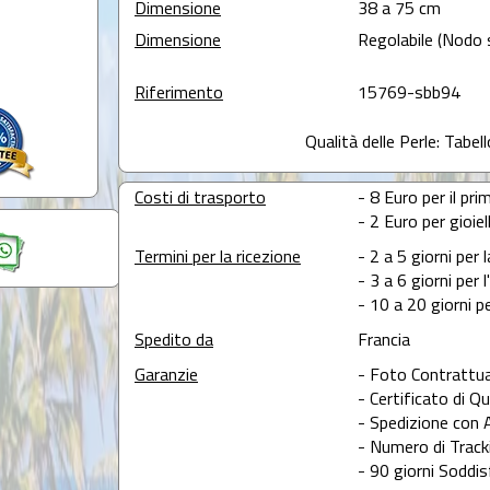
Dimensione
38 a 75 cm
Dimensione
Regolabile (Nodo 
Riferimento
15769-sbb94
Qualità delle Perle: Tabel
Costi di trasporto
- 8 Euro per il prim
- 2 Euro per gioie
Termini per la ricezione
- 2 a 5 giorni per 
- 3 a 6 giorni per 
- 10 a 20 giorni pe
Spedito da
Francia
Garanzie
- Foto Contrattua
- Certificato di Qu
- Spedizione con 
- Numero di Tracki
- 90 giorni Soddis