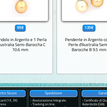
95€
135€
ndolo in Argento e 1 Perla
Pendente in Argento c
Australia Semi-Baroccha C
Perle d'Australia Sem
10.6 mm
Barocche B 9.5 mm
to Sicuro
Spedizione
Gara
card (1X, 3X)
-
Assicurazione Integrale.
-
Certificato di Qua
ress
-
Tracking on line.
Autenticità (GIA).