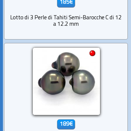
185€
Lotto di 3 Perle di Tahiti Semi-Barocche C di 12
a 12.2 mm
189€