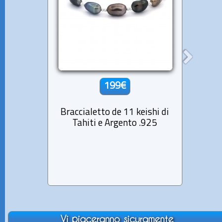
199€
Braccialetto de 11 keishi di
Bra
Tahiti e Argento .925
Perle
Vi piaceranno sicuramente