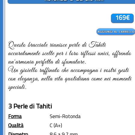
169€
Questo bracciale riunisce perle di Tahiti
accuratamente scelte per i loro riflessi unici, offrendo
un'armonia perfetta di sfumature.
Un gioiello raffinato che accompagna i vostri gesti
con eleganza, nella vita quotidiana come nei momenti
speciali.
3 Perle di Tahiti
Forma
Semi-Rotonda
Qualità
C (A+)
Diametro
8.6 a 9.7 mm