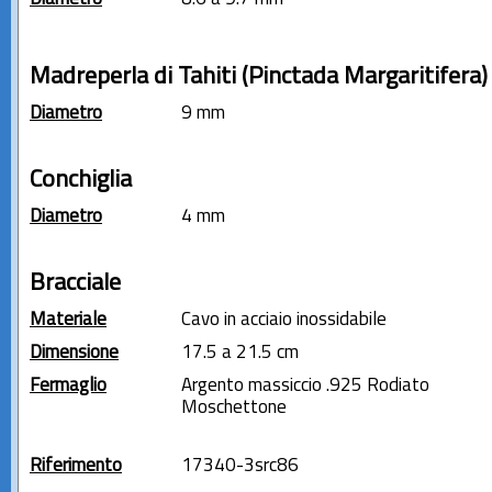
Madreperla di Tahiti (Pinctada Margaritifera)
Diametro
9 mm
Conchiglia
Diametro
4 mm
Bracciale
Materiale
Cavo in acciaio inossidabile
Dimensione
17.5 a 21.5 cm
Fermaglio
Argento massiccio .925 Rodiato
Moschettone
Riferimento
17340-3src86