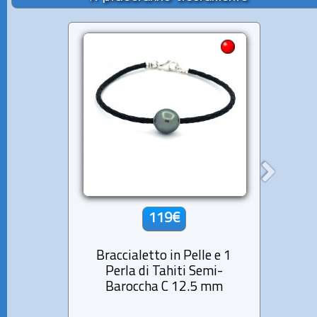
119€
Braccialetto in Pelle e 1
Colla
Perla di Tahiti Semi-
e 6 Pe
Baroccha C 12.5 mm
C