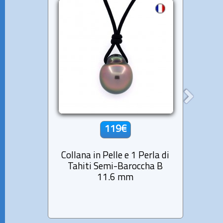
119€
Collana in Pelle e 1 Perla di
Colla
Tahiti Semi-Baroccha B
di T
11.6 mm