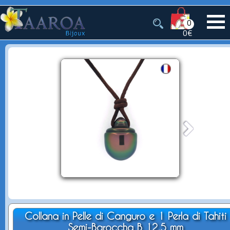
0
0€
Collana in Pelle di Canguro e 1 Perla di Tahiti
Semi-Baroccha B 12.5 mm