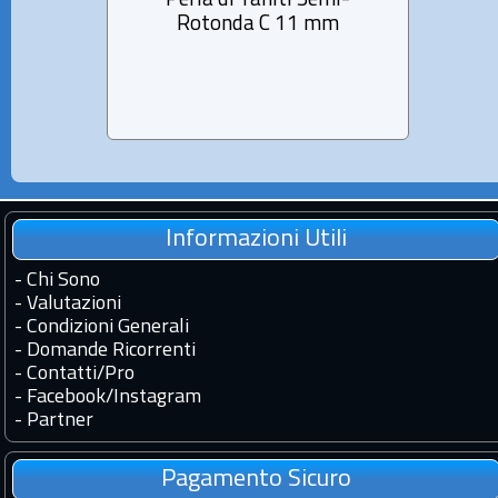
Perla di Tahiti Semi-
Pe
Rotonda C 11 mm
R
Informazioni Utili
-
Chi Sono
-
Valutazioni
-
Condizioni Generali
-
Domande Ricorrenti
-
Contatti
/
Pro
-
Facebook
/
Instagram
-
Partner
Pagamento Sicuro