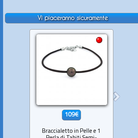
Vi piaceranno sicuramente
109€
Braccialetto in Pelle e 1
Brac