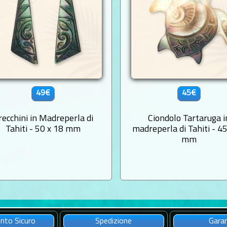
49€
45€
recchini in Madreperla di
Ciondolo Tartaruga i
Tahiti - 50 x 18 mm
madreperla di Tahiti - 45
mm
to Sicuro
Spedizione
Gara