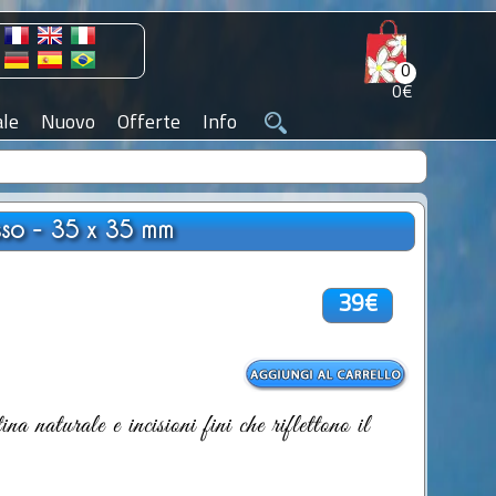
0
0€
le
Nuovo
Offerte
Info
sso - 35 x 35 mm
39€
a naturale e incisioni fini che riflettono il