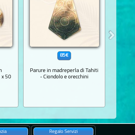
85€
n
Parure in madreperla di Tahiti
Ciondo
 x 50
- Ciondolo e orecchini
Ke
nzia
Regalo Servizi