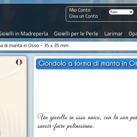
Mio Conto
Crea un Conto
Gioielli in Madreperla
Gioielli per le Perle
Larimar
Opa
ma di manta in Osso - 35 x 35 mm
Ciondolo a forma di manta in O
Un gioiello in osso unico, con la sua patin
savoir-faire polinesiano.