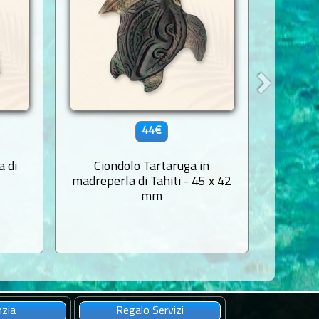
44€
a di
Ciondolo Tartaruga in
Penden
madreperla di Tahiti - 45 x 42
Madrepe
mm
nzia
Regalo Servizi