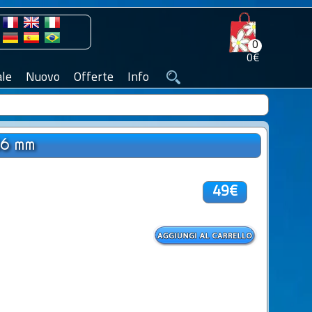
0
0€
le
Nuovo
Offerte
Info
36 mm
49€