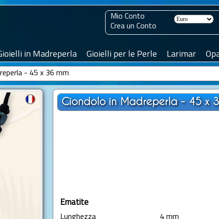
Mio Conto
Crea un Conto
Gioielli in Madreperla
Gioielli per le Perle
Larimar
Opa
dreperla - 45 x 36 mm
Ciondolo in Madreperla - 45 x 
Ematite
Lunghezza
4 mm