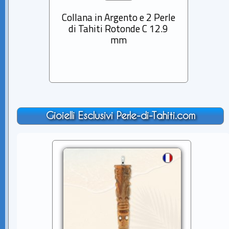
Collana in Argento e 2 Perle
Collan
di Tahiti Rotonde C 12.9
Tahi
mm
Gioielli Esclusivi Perle-di-Tahiti.com