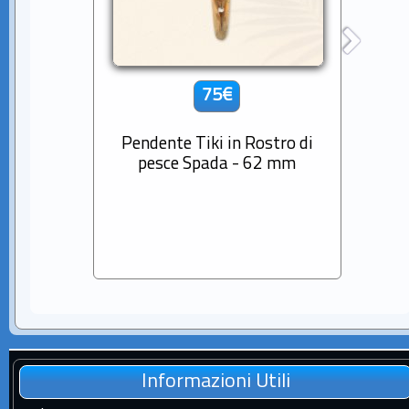
75€
Pendente Tiki in Rostro di
Cio
pesce Spada - 62 mm
Diama
Sem
Informazioni Utili