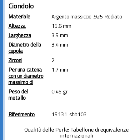
Ciondolo
Materiale
Argento massiccio .925 Rodiato
Altezza
15.6 mm
Larghezza
3.5 mm
Diametro della
3.4 mm
cupola
Zirconi
2
Per una catena
1.7 mm
con un diametro
massimo di
Peso del
0.45 gr
metallo
Riferimento
15131-sbb103
Qualità delle Perle: Tabellone di equivalenze
internazionali