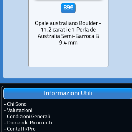
89€
Opale australiano Boulder -
Opale
11.2 carati e 1 Perla de
23.
Australia Semi-Barroca B
Aust
9.4 mm
Informazioni Utili
-
Chi Sono
-
Valutazioni
-
Condizioni Generali
-
Domande Ricorrenti
-
Contatti
/
Pro