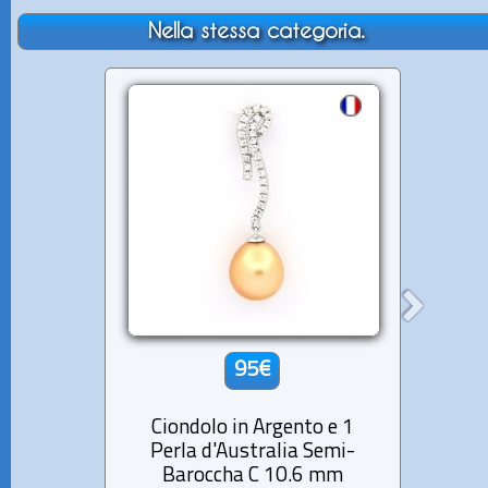
Nella stessa categoria.
95€
Ciondolo in Argento e 1
Pende
Perla d'Australia Semi-
Per
Baroccha C 10.6 mm
Ba