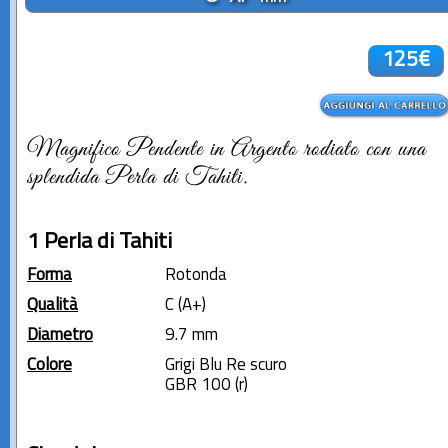
125€
Magnifico Pendente in Argento rodiato con una
splendida Perla di Tahiti.
1 Perla di Tahiti
Forma
Rotonda
Qualità
C (A+)
Diametro
9.7 mm
Colore
Grigi Blu Re scuro
GBR 100 (r)