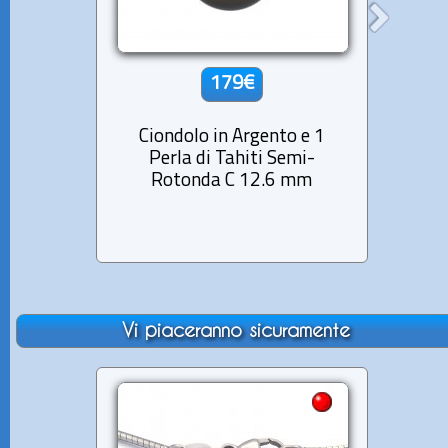
179€
Ciondolo in Argento e 1
Cio
Perla di Tahiti Semi-
Pe
Rotonda C 12.6 mm
Ba
Vi piaceranno sicuramente