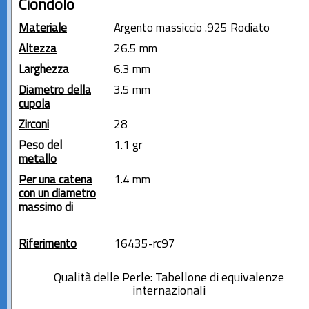
Ciondolo
Materiale
Argento massiccio .925 Rodiato
Altezza
26.5 mm
Larghezza
6.3 mm
Diametro della
3.5 mm
cupola
Zirconi
28
Peso del
1.1 gr
metallo
Per una catena
1.4 mm
con un diametro
massimo di
Riferimento
16435-rc97
Qualità delle Perle: Tabellone di equivalenze
internazionali