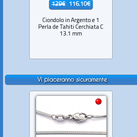
129€
116.10€
Ciondolo in Argento e 1
Cio
Perla de Tahiti Cerchiata C
Pe
13.1 mm
Ba
Vi piaceranno sicuramente