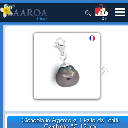
0
0€
Ciondolo in Argento e 1 Perla de Tahiti
Cerchiata BC 12 mm