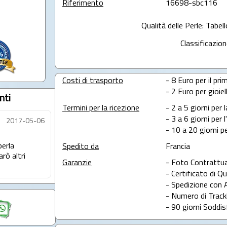
Riferimento
16698-sbc116
Qualità delle Perle: Tabel
Classificazion
Costi di trasporto
- 8 Euro per il prim
- 2 Euro per gioie
nti
Termini per la ricezione
- 2 a 5 giorni per 
- 3 a 6 giorni per 
2017-05-06
- 10 a 20 giorni pe
perla
Spedito da
Francia
rò altri
Garanzie
- Foto Contrattua
- Certificato di Qu
- Spedizione con 
- Numero di Tracki
- 90 giorni Soddis