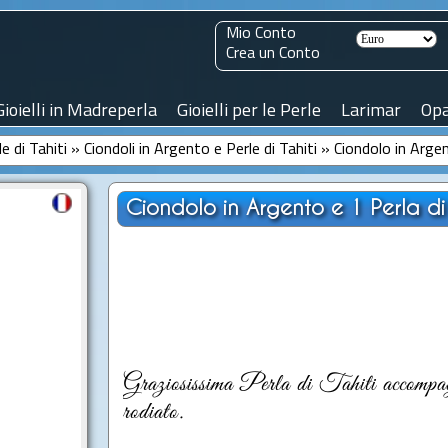
Mio Conto
Crea un Conto
Gioielli in Madreperla
Gioielli per le Perle
Larimar
Opa
le di Tahiti
»
Ciondoli in Argento e Perle di Tahiti
»
Ciondolo in Arge
Ciondolo in Argento e 1 Perla d
Graziosissima Perla di Tahiti accompa
rodiato.