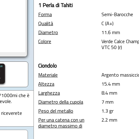
1 Perla di Tahiti
Forma
Semi-Barocche
Qualità
C (A+)
Diametro
11.6 mm
Colore
Verde Calce Cham
VTC 50 (r)
Ciondolo
Materiale
Argento massicci
Altezza
15.4 mm
Larghezza
8.4 mm
5/1000mi che è
evole.
Diametro della cupola
7 mm
Peso del metallo
1.3 gr
 riceverete
Per una catena con un
2.2 mm
diametro massimo di