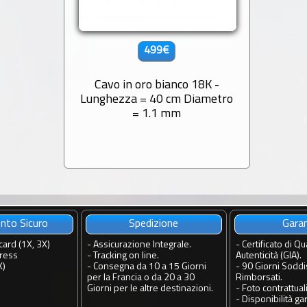
499€
Cavo in oro bianco 18K -
Lunghezza = 40 cm Diametro
= 1.1 mm
to Sicuro
Spedizione
Gara
card (1X, 3X)
-
Assicurazione Integrale.
-
Certificato di Qua
ress
-
Tracking on line.
Autenticità (GIA).
X)
-
Consegna da 10 a 15 Giorni
-
90 Giorni Soddis
per la Francia o da 20 a 30
Rimborsati.
Giorni per le altre destinazioni.
-
Foto contrattuali
-
Disponibilità gar