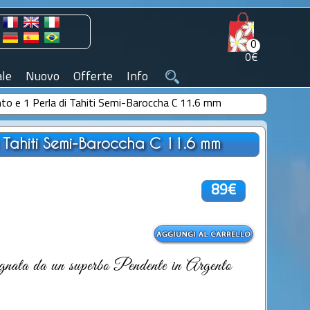
0
0€
le
Nuovo
Offerte
Info
nto e 1 Perla di Tahiti Semi-Baroccha C 11.6 mm
i Tahiti Semi-Baroccha C 11.6 mm
89€
gnata da un superbo Pendente in Argento