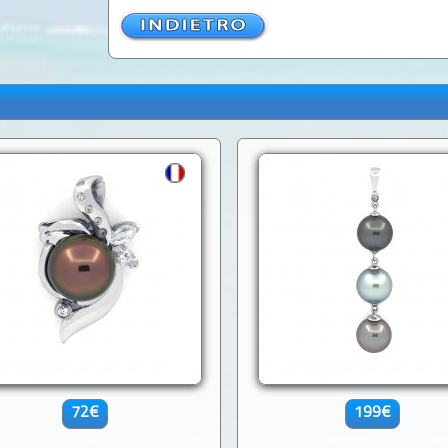
72€
199€