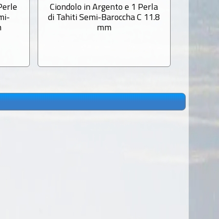
Perle
Ciondolo in Argento e 1 Perla
Ciondol
mi-
di Tahiti Semi-Baroccha C 11.8
di Tahit
m
mm