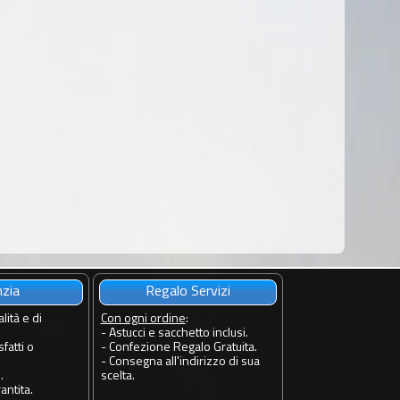
nzia
Regalo Servizi
lità e di
Con ogni ordine
:
- Astucci e sacchetto inclusi.
fatti o
- Confezione Regalo Gratuita.
- Consegna all'indirizzo di sua
.
scelta.
antita.