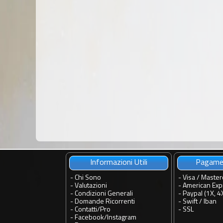
Informazioni Utili
Pagamen
-
Chi Sono
- Visa / Master
-
Valutazioni
- American Exp
-
Condizioni Generali
- Paypal (1X, 4
-
Domande Ricorrenti
- Swift / Iban
-
Contatti
/
Pro
-
SSL
-
Facebook
/
Instagram