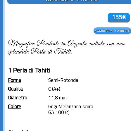
155€
Magnifico Pendente in Argento rodiato con una
splendida Perla di Tahiti.
1 Perla di Tahiti
Forma
Semi-Rotonda
Qualità
C (A+)
Diametro
11.8 mm
Colore
Grigi Melanzana scuro
GA 100 (c)