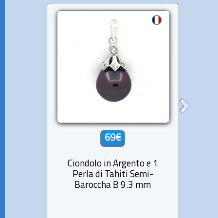
69€
Ciondolo in Argento e 1
Cio
Perla di Tahiti Semi-
Pe
Baroccha B 9.3 mm
R