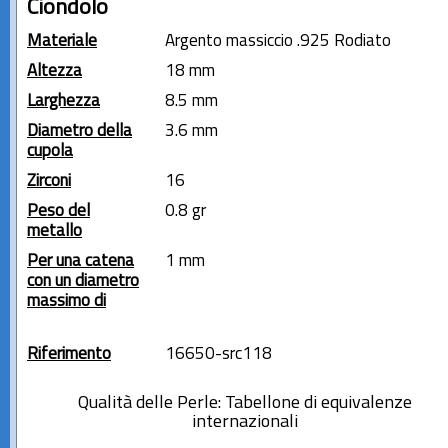
Ciondolo
Materiale
Argento massiccio .925 Rodiato
Altezza
18 mm
Larghezza
8.5 mm
Diametro della
3.6 mm
cupola
Zirconi
16
Peso del
0.8 gr
metallo
Per una catena
1 mm
con un diametro
massimo di
Riferimento
16650-src118
Qualità delle Perle: Tabellone di equivalenze
internazionali