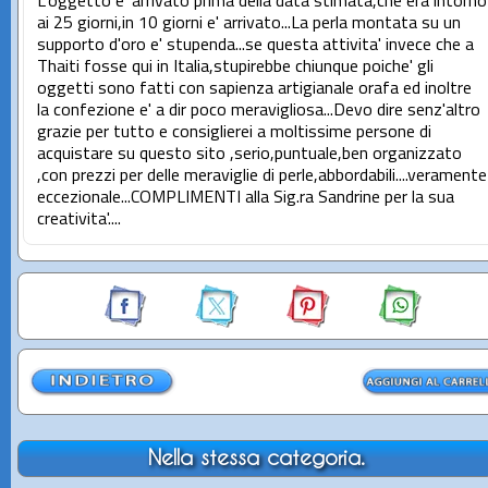
L'oggetto e' arrivato prima della data stimata,che era intorno
ai 25 giorni,in 10 giorni e' arrivato...La perla montata su un
supporto d'oro e' stupenda...se questa attivita' invece che a
Thaiti fosse qui in Italia,stupirebbe chiunque poiche' gli
oggetti sono fatti con sapienza artigianale orafa ed inoltre
la confezione e' a dir poco meravigliosa...Devo dire senz'altro
grazie per tutto e consiglierei a moltissime persone di
acquistare su questo sito ,serio,puntuale,ben organizzato
,con prezzi per delle meraviglie di perle,abbordabili....veramente
eccezionale...COMPLIMENTI alla Sig.ra Sandrine per la sua
creativita'....
Nella stessa categoria.