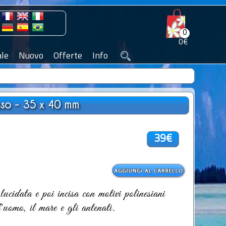
0
0€
le
Nuovo
Offerte
Info
sso - 35 x 40 mm
39€
ucidata e poi incisa con motivi polinesiani
l'uomo, il mare e gli antenati.