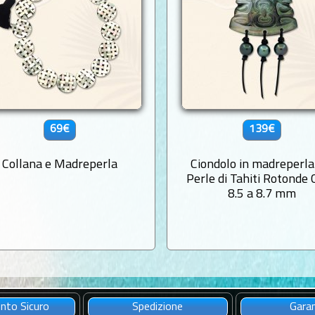
69€
139€
Collana e Madreperla
Ciondolo in madreperla
Perle di Tahiti Rotonde 
8.5 a 8.7 mm
to Sicuro
Spedizione
Gara