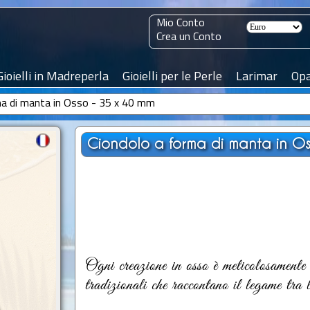
Mio Conto
Crea un Conto
Gioielli in Madreperla
Gioielli per le Perle
Larimar
Opa
ma di manta in Osso - 35 x 40 mm
Ciondolo a forma di manta in O
Ogni creazione in osso è meticolosamente l
tradizionali che raccontano il legame tra 