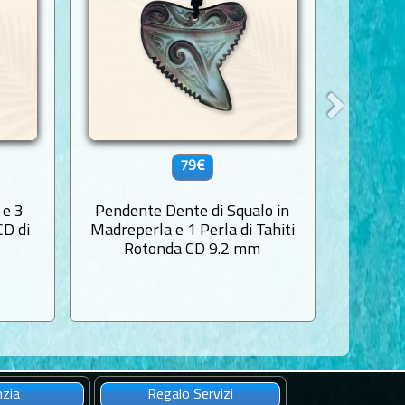
79€
 e 3
Pendente Dente di Squalo in
Ciondol
CD di
Madreperla e 1 Perla di Tahiti
in 
Rotonda CD 9.2 mm
nzia
Regalo Servizi