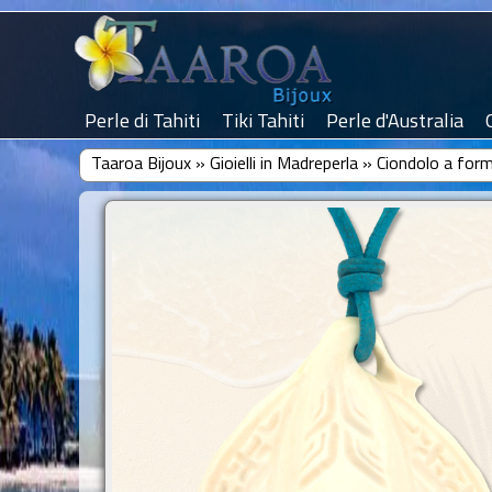
Perle di Tahiti
Tiki Tahiti
Perle d'Australia
Taaroa Bijoux
»
Gioielli in Madreperla
»
Ciondolo a for