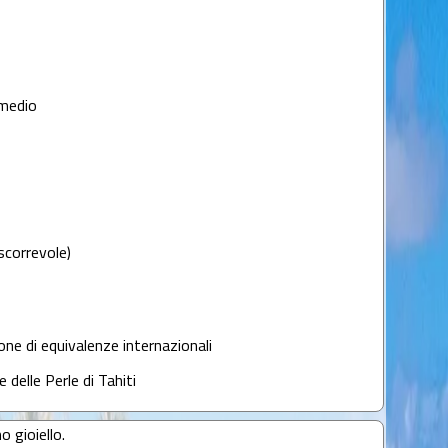
medio
scorrevole)
lone di equivalenze internazionali
e delle Perle di Tahiti
o gioiello.