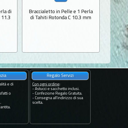
rla di
Braccialetto in Pelle e 1 Perla
Collana 
 11.3
di Tahiti Rotonda C 10.3 mm
Tahi
nzia
Regalo Servizi
lità e di
Con ogni ordine
:
- Astucci e sacchetto inclusi.
fatti o
- Confezione Regalo Gratuita.
- Consegna all'indirizzo di sua
.
scelta.
antita.