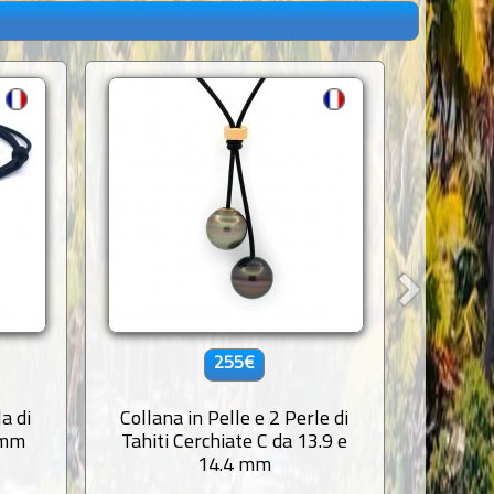
255€
a di
Collana in Pelle e 2 Perle di
Collana
 mm
Tahiti Cerchiate C da 13.9 e
Tahit
14.4 mm