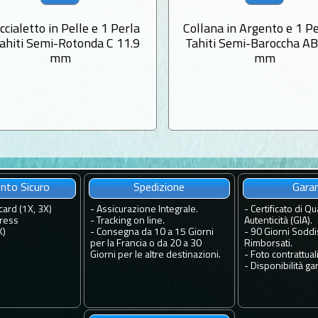
ccialetto in Pelle e 1 Perla
Collana in Argento e 1 Pe
Tahiti Semi-Rotonda C 11.9
Tahiti Semi-Baroccha AB
mm
mm
to Sicuro
Spedizione
Gara
card (1X, 3X)
-
Assicurazione Integrale.
-
Certificato di Qua
ress
-
Tracking on line.
Autenticità (GIA).
X)
-
Consegna da 10 a 15 Giorni
-
90 Giorni Soddis
per la Francia o da 20 a 30
Rimborsati.
Giorni per le altre destinazioni.
-
Foto contrattuali
-
Disponibilità gar