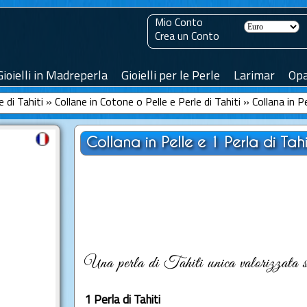
Mio Conto
Crea un Conto
Gioielli in Madreperla
Gioielli per le Perle
Larimar
Opa
e di Tahiti
»
Collane in Cotone o Pelle e Perle di Tahiti
»
Collana in 
Collana in Pelle e 1 Perla di Ta
Una perla di Tahiti unica valorizzata su
1 Perla di Tahiti