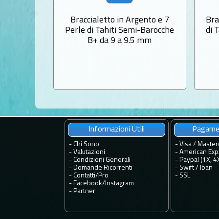
Braccialetto in Argento e 7
Bra
Perle di Tahiti Semi-Barocche
di 
B+ da 9 a 9.5 mm
Informazioni Utili
Pagamen
-
Chi Sono
- Visa / Master
-
Valutazioni
- American Exp
-
Condizioni Generali
- Paypal (1X, 4
-
Domande Ricorrenti
- Swift / Iban
-
Contatti
/
Pro
-
SSL
-
Facebook
/
Instagram
-
Partner