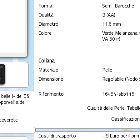
Forma
Semi-Barocche
Qualità
B (AA)
Diametro
11.6 mm
Colore
Verde Melanzana 
VA 50 (r)
Collana
Materiale
Pelle
Dimensione
Regolabile (Nodo 
Riferimento
16454-sbb116
belle (- del 5%
oporveli a dei
Qualità delle Perle: Tabel
Classificazion
iceverete
Costi di trasporto
- 8 Euro per il prim