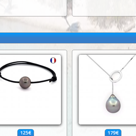
125€
179€