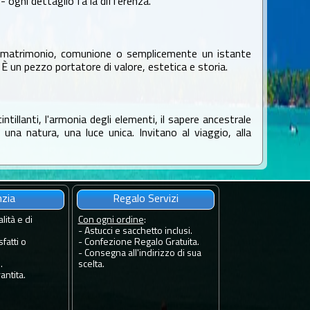
 ogni dettaglio fa la differenza.
o, matrimonio, comunione o semplicemente un istante
 un pezzo portatore di valore, estetica e storia.
ntillanti, l'armonia degli elementi, il sapere ancestrale
na natura, una luce unica. Invitano al viaggio, alla
nzia
Regalo Servizi
lità e di
Con ogni ordine
:
- Astucci e sacchetto inclusi.
fatti o
- Confezione Regalo Gratuita.
- Consegna all'indirizzo di sua
.
scelta.
antita.