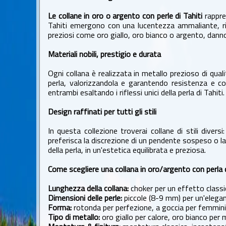
Le collane in oro o argento con perle di Tahiti
rappres
Tahiti emergono con una lucentezza ammaliante, rifl
preziosi come oro giallo, oro bianco o argento, dann
Materiali nobili, prestigio e durata
Ogni collana è realizzata in metallo prezioso di qual
perla, valorizzandola e garantendo resistenza e c
entrambi esaltando i riflessi unici della perla di Tahiti.
Design raffinati per tutti gli stili
In questa collezione troverai collane di stili divers
preferisca la discrezione di un pendente sospeso o l
della perla, in un'estetica equilibrata e preziosa.
Come scegliere una collana in oro/argento con perla d
Lunghezza della collana:
choker per un effetto classi
Dimensioni delle perle:
piccole (8-9 mm) per un'elegan
Forma:
rotonda per perfezione, a goccia per femminil
Tipo di metallo:
oro giallo per calore, oro bianco per 