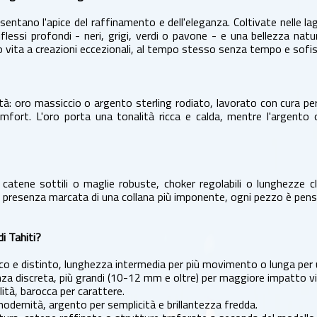
entano l'apice del raffinamento e dell'eleganza. Coltivate nelle la
essi profondi - neri, grigi, verdi o pavone - e una bellezza natur
o vita a creazioni eccezionali, al tempo stesso senza tempo e sofis
ità: oro massiccio o argento sterling rodiato, lavorato con cura per 
omfort. L'oro porta una tonalità ricca e calda, mentre l'argent
i: catene sottili o maglie robuste, choker regolabili o lunghezze c
a presenza marcata di una collana più imponente, ogni pezzo è pensa
i Tahiti?
co e distinto, lunghezza intermedia per più movimento o lunga per 
za discreta, più grandi (10-12 mm e oltre) per maggiore impatto vi
ità, barocca per carattere.
modernità, argento per semplicità e brillantezza fredda.