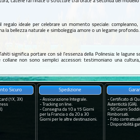
ra, catene raffinate o strutture traforate a seconda del modello -
è il regalo ideale per celebrare un momento speciale: compleann
a la bellezza naturale e simboleggia amore o un legame profondo. È
hiti significa portare con sé l'essenza della Polinesia: le lagune sci
ollane non sono semplici accessori: testimoniano una cultura, u
to Sicuro
Spedizione
Gara
card (1X, 3X)
-
Assicurazione Integrale.
-
Certificato di Qua
ress
-
Tracking on line.
Autenticità (GIA).
X)
-
Consegna da 10 a 15 Giorni
-
90 Giorni Soddis
per la Francia o da 20 a 30
Rimborsati.
Giorni per le altre destinazioni.
-
Foto contrattuali
-
Disponibilità gar