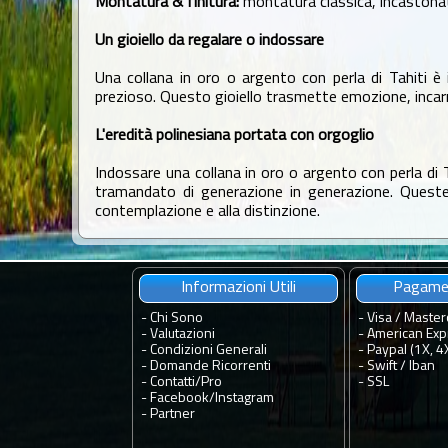
Montatura & finitura:
montatura classica, incastonatu
Un gioiello da regalare o indossare
Una collana in oro o argento con perla di Tahiti 
prezioso. Questo gioiello trasmette emozione, incarn
L'eredità polinesiana portata con orgoglio
Indossare una collana in oro o argento con perla di Ta
tramandato di generazione in generazione. Queste c
contemplazione e alla distinzione.
Informazioni Utili
Pagamen
-
Chi Sono
- Visa / Master
-
Valutazioni
- American Exp
-
Condizioni Generali
- Paypal (1X, 4
-
Domande Ricorrenti
- Swift / Iban
-
Contatti
/
Pro
-
SSL
-
Facebook
/
Instagram
-
Partner