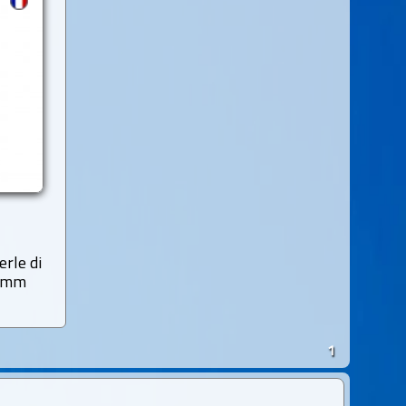
erle di
9 mm
1