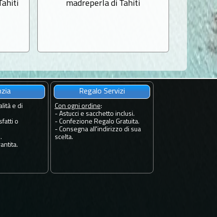
Tahiti
madreperla di Tahiti
madrepe
m
nzia
Regalo Servizi
lità e di
Con ogni ordine
:
- Astucci e sacchetto inclusi.
fatti o
- Confezione Regalo Gratuita.
- Consegna all'indirizzo di sua
.
scelta.
antita.