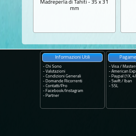
Madreperla di Tahiti - 35 x 31
mm
Informazioni Utili
Pagamen
-
Chi Sono
- Visa / Master
-
Valutazioni
- American Exp
-
Condizioni Generali
- Paypal (1X, 4
-
Domande Ricorrenti
- Swift / Iban
-
Contatti
/
Pro
-
SSL
-
Facebook
/
Instagram
-
Partner