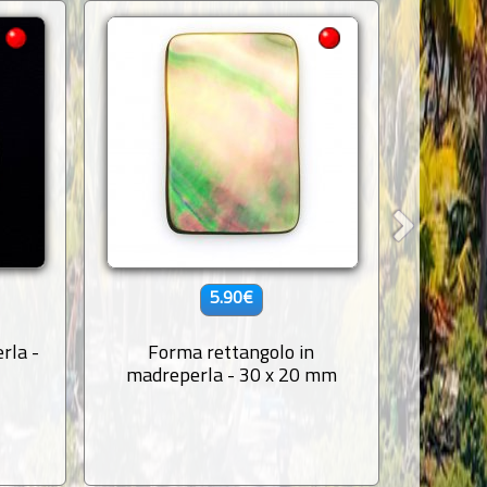
5.90€
rla -
Forma rettangolo in
Forma 
madreperla - 30 x 20 mm