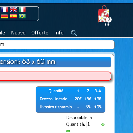
0
0€
le
Nuovo
Offerte
Info
 mm
ensioni: 63 x 60 mm
Quantità
1
2
3-4
Prezzo Unitario
20€
19€
18€
Il vostro risparmio
-
5%
10%
Disponibile: 5
Quantità: