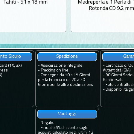
Tahiti - 51 x 18 mm
Madreperla e 1 Perla di 
Rotonda CD 9.2 m
to Sicuro
Spedizione
Gara
card (1X, 3X)
-
Assicurazione Integrale.
-
Certificato di Qua
ress
-
Tracking on line.
Autenticità (GIA).
X)
-
Consegna da 10 a 15 Giorni
-
90 Giorni Soddis
per la Francia o da 20 a 30
Rimborsati.
Giorni per le altre destinazioni.
-
Foto contrattuali
-
Disponibilità gar
Vantaggi
-
Regalo.
-
Fino al 25% di sconto sugli
acquisti calcolato negli ultimi 12