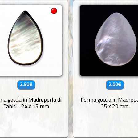
2.90€
2.50€
ma goccia in Madreperla di
Forma goccia in Madrepe
Tahiti - 24 x 15 mm
25 x 20 mm