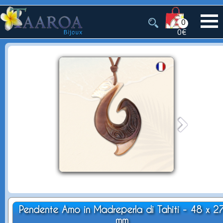
0
0€
Pendente Amo in Madreperla di Tahiti - 48 x 2
mm