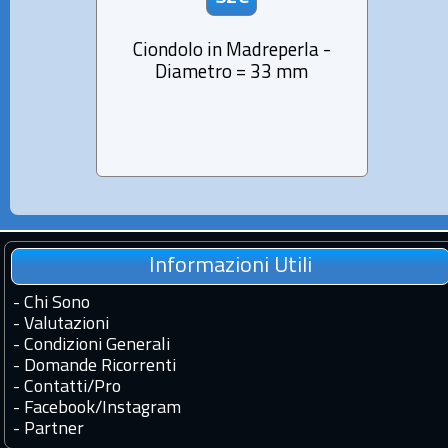
Ciondolo in Madreperla -
Ciond
Diametro = 33 mm
in Ma
Informazioni Utili
-
Chi Sono
-
Valutazioni
-
Condizioni Generali
-
Domande Ricorrenti
-
Contatti
/
Pro
-
Facebook
/
Instagram
-
Partner