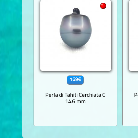
169€
Perla di Tahiti Cerchiata C
P
14.6 mm