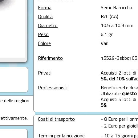
Forma
Semi-Baroccha
Qualità
B/C (AA)
Diametro
10.5 a 10.9 mm
Peso
6.1 gr
Colore
Vari
Riferimento
15529-3sbbc105
Privati
Acquisti 2 lotti d
5%, del 10% sull'ac
Professionisti
Beneficierete di s
Utilizzate
questo 
Acquisti 5 lotti d
e delle migliori
5%
.
ffettivamente.
Costi di trasporto
- 8 Euro per il prim
- 2 Euro per gioie
Termini per la ricezione
- 10 a 15 giorni p