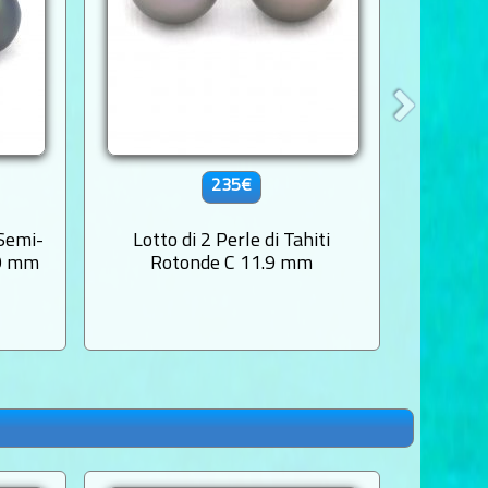
235€
 Semi-
Lotto di 2 Perle di Tahiti
Lotto di
.9 mm
Rotonde C 11.9 mm
Roton