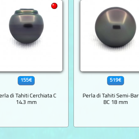
155€
519€
erla di Tahiti Cerchiata C
Perla di Tahiti Semi-Ba
14.3 mm
BC 18 mm