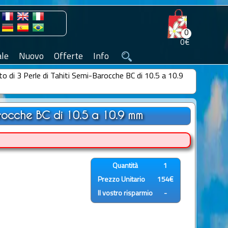
0
0€
le
Nuovo
Offerte
Info
to di 3 Perle di Tahiti Semi-Barocche BC di 10.5 a 10.9
Barocche BC di 10.5 a 10.9 mm
Quantità
1
Prezzo Unitario
154€
Il vostro risparmio
-