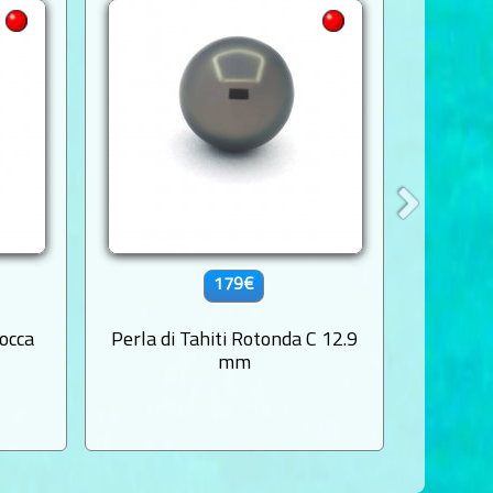
179€
rocca
Perla di Tahiti Rotonda C 12.9
Perla d
mm