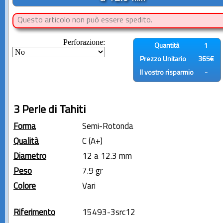
Questo articolo non può essere spedito.
Perforazione:
Quantità
1
Prezzo Unitario
365€
Il vostro risparmio
-
3 Perle di Tahiti
Forma
Semi-Rotonda
Qualità
C (A+)
Diametro
12 a 12.3 mm
Peso
7.9 gr
Colore
Vari
Riferimento
15493-3src12