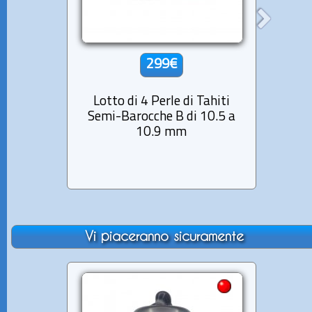
299€
Lotto di 4 Perle di Tahiti
Lott
Semi-Barocche B di 10.5 a
Roto
10.9 mm
C
Vi piaceranno sicuramente