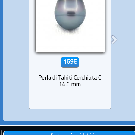
169€
Perla di Tahiti Cerchiata C
Perla
14.6 mm